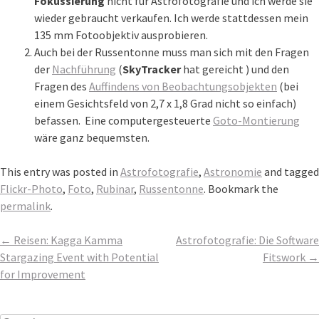
Fokussierung
nicht für Astrofotografie und ich werde sie
wieder gebraucht verkaufen. Ich werde stattdessen mein
135 mm Fotoobjektiv ausprobieren.
Auch bei der Russentonne muss man sich mit den Fragen
der
Nachführung
(
SkyTracker
hat gereicht ) und den
Fragen des
Auffindens von Beobachtungsobjekten
(bei
einem Gesichtsfeld von 2,7 x 1,8 Grad nicht so einfach)
befassen. Eine computergesteuerte
Goto-Montierung
wäre ganz bequemsten.
This entry was posted in
Astrofotografie
,
Astronomie
and tagged
Flickr-Photo
,
Foto
,
Rubinar
,
Russentonne
. Bookmark the
permalink
.
Post
←
Reisen: Kagga Kamma
Astrofotografie: Die Software
navigation
Stargazing Event with Potential
Fitswork
→
for Improvement