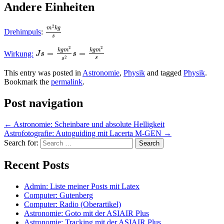
Andere Einheiten
2
m
k
g
Drehimpuls
:
s
2
2
k
g
m
k
g
m
=
=
Wirkung:
J
s
s
2
s
s
This entry was posted in
Astronomie
,
Physik
and tagged
Physik
.
Bookmark the
permalink
.
Post navigation
←
Astronomie: Scheinbare und absolute Helligkeit
Astrofotografie: Autoguiding mit Lacerta M-GEN
→
Search for:
Recent Posts
Admin: Liste meiner Posts mit Latex
Computer: Gutenberg
Computer: Radio (Oberartikel)
Astronomie: Goto mit der ASIAIR Plus
Astronomie: Tracking mit der ASIAIR Plus