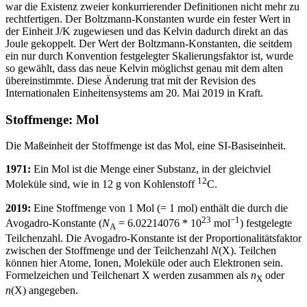
war die Existenz zweier konkurrierender Definitionen nicht mehr zu
rechtfertigen. Der Boltzmann-Konstanten wurde ein fester Wert in
der Einheit J/K zugewiesen und das Kelvin dadurch direkt an das
Joule gekoppelt. Der Wert der Boltzmann-Konstanten, die seitdem
ein nur durch Konvention festgelegter Skalierungsfaktor ist, wurde
so gewählt, dass das neue Kelvin möglichst genau mit dem alten
übereinstimmte. Diese Änderung trat mit der Revision des
Internationalen Einheitensystems am 20. Mai 2019 in Kraft.
Stoffmenge: Mol
Die Maßeinheit der Stoffmenge ist das Mol, eine SI-Basiseinheit.
1971:
Ein Mol ist die Menge einer Substanz, in der gleichviel
12
Moleküle sind, wie in 12 g von Kohlenstoff
C.
2019:
Eine Stoffmenge von 1 Mol (= 1 mol) enthält die durch die
23
−1
Avogadro-Konstante (
N
= 6
.
02214076
* 10
mol
) festgelegte
A
Teilchenzahl. Die Avogadro-Konstante ist der Proportionalitätsfaktor
zwischen der Stoffmenge und der Teilchenzahl
N
(X). Teilchen
können hier Atome, Ionen, Moleküle oder auch Elektronen sein.
Formelzeichen und Teilchenart X werden zusammen als
n
oder
X
n
(X) angegeben.