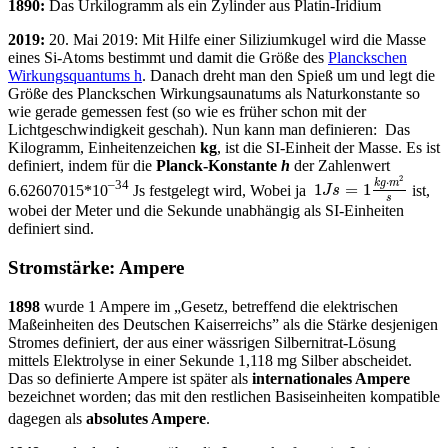
1890:
Das Urkilogramm als ein Zylinder aus Platin-Iridium
2019:
20. Mai 2019: Mit Hilfe einer Siliziumkugel wird die Masse
eines Si-Atoms bestimmt und damit die Größe des
Planckschen
Wirkungsquantums h
. Danach dreht man den Spieß um und legt die
Größe des Planckschen Wirkungsaunatums als Naturkonstante so
wie gerade gemessen fest (so wie es früher schon mit der
Lichtgeschwindigkeit geschah). Nun kann man definieren: Das
Kilogramm, Einheitenzeichen
kg
, ist die SI-Einheit der Masse. Es ist
definiert, indem für die
Planck-Konstante
h
der Zahlenwert
2
⋅
k
g
m
–
34
1
=
1
6
.
626
070
15*
10
Js festgelegt wird, Wobei ja
ist,
J
s
s
wobei der Meter und die Sekunde unabhängig als SI-Einheiten
definiert sind.
Stromstärke: Ampere
1898
wurde 1 Ampere im „Gesetz, betreffend die elektrischen
Maßeinheiten des Deutschen Kaiserreichs” als die Stärke desjenigen
Stromes definiert, der aus einer wässrigen Silbernitrat-Lösung
mittels Elektrolyse in einer Sekunde 1,118 mg Silber abscheidet.
Das so definierte Ampere ist später als
internationales Ampere
bezeichnet worden; das mit den restlichen Basiseinheiten kompatible
dagegen als
absolutes Ampere
.