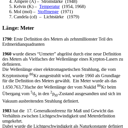
Ampere (A) – Stromstärke (1948)
Kelvin (K) –
Temperatur
(1954, 1968)
Mol (mol) –
Stoffmenge
(1971)
Candela (cd) – Lichtstärke (1979)
Länge: Meter
1790
: Erste Definition des Meters als zehnmillionster Teil des
Erdmeridianquadranten
1960
wurde dieses “Urmeter” abgelöst durch eine neue Definition
des Meters als Vielfaches der Wellenlänge eines Kyrpton-Lasers zu
definieren.
Die Wellenlänge einer elektromagnetischen Strahlung, die vom
86
Kryptonisotop
Kr ausgestrahlt wird, wurde 1960 als Grundlage
für die Definition des Meters gewählt. Ein Meter wurde als das
86
1.650.763,73fache der Wellenlänge der vom Nuklid
Kr beim
5
2
Übergang vom
d
in den
p
-Zustand ausgesandten und sich im
5
l0
Vakuum ausbreitenden Strahlung definiert.
1983
hat die 17. Generalkonferenz für Maß und Gewicht das
Verhältnis zwischen Lichtgeschwindigkeit und Meterdefinition
umgekehrt.
Dabei wurde die Lichtgeschwindigkeit als Naturkonstante definiert