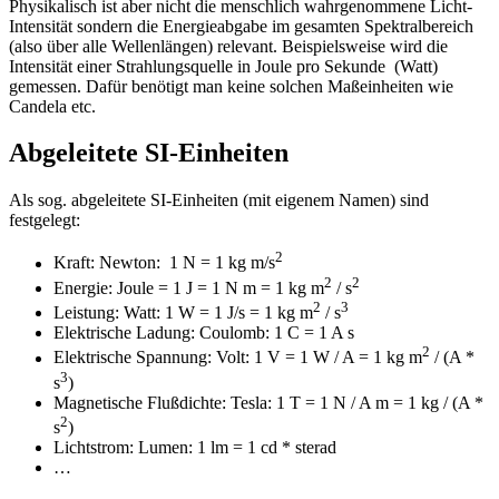
Physikalisch ist aber nicht die menschlich wahrgenommene Licht-
Intensität sondern die Energieabgabe im gesamten Spektralbereich
(also über alle Wellenlängen) relevant. Beispielsweise wird die
Intensität einer Strahlungsquelle in Joule pro Sekunde (Watt)
gemessen. Dafür benötigt man keine solchen Maßeinheiten wie
Candela etc.
Abgeleitete SI-Einheiten
Als sog. abgeleitete SI-Einheiten (mit eigenem Namen) sind
festgelegt:
2
Kraft: Newton: 1 N = 1 kg m/s
2
2
Energie: Joule = 1 J = 1 N m = 1 kg m
/ s
2
3
Leistung: Watt: 1 W = 1 J/s = 1 kg m
/ s
Elektrische Ladung: Coulomb: 1 C = 1 A s
2
Elektrische Spannung: Volt: 1 V = 1 W / A = 1 kg m
/ (A *
3
s
)
Magnetische Flußdichte: Tesla: 1 T = 1 N / A m = 1 kg / (A *
2
s
)
Lichtstrom: Lumen: 1 lm = 1 cd * sterad
…