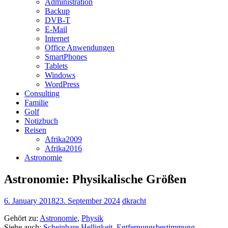
Administration
Backup
DVB-T
E-Mail
Internet
Office Anwendungen
SmartPhones
Tablets
Windows
WordPress
Consulting
Familie
Golf
Notizbuch
Reisen
Afrika2009
Afrika2016
Astronomie
Astronomie: Physikalische Größen
6. January 2018
23. September 2024
dkracht
Gehört zu:
Astronomie
,
Physik
Siehe auch:
Scheinbare Helligkeit
,
Entfernungsbestimmung
,