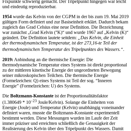
Fixpunkte schwierig gemacht. Der Tripelpunkt hingegen war leicht
und eindeutig reproduzierbar.
1954
wurde das Kelvin von der CGPM in der bis zum 19. Mai 2019
gültigen Form definiert und zur Basiseinheit erklärt. Dadurch bekam
zugleich das Grad Celsius eine neue Definition. Die Bezeichnung
war zunächst „Grad Kelvin (°K)“ und wurde 1967 auf „Kelvin (K)“
geändert. Die Definition lautete seitdem:
„Das Kelvin, die Einheit
der thermodynamischen Temperatur, ist der 273,16-te Teil der
thermodynamischen Temperatur des Tripelpunktes des Wassers.“
.
2019:
Anbindung an die thermische Energie:
Die
thermodynamische Temperatur eines Systems ist direkt proportional
zu der mittleren kinetische Energie der ungeordneten Bewegung
seiner mikroskopischen Teilchen. Die thermische Energie
(Formelzeichen: Q) eines Systems ist Teil der sog. “Inneren
Energie” (Formelzeichen: U) des Systems.
Die
Boltzmann-Konstante
ist der Proportionalitätsfaktor
–
23
(1
.
380
649 * 10
Joule/Kelvin). Solange die Einheiten von
Energie (Joule) und Temperatur (Kelvin) unabhängig voneinander
definiert waren, musste die Boltzmann-Konstante experimentell
bestimmt werden. Diese Messungen wurden im Laufe der Zeit
immer präziser und erreichten schließlich die Genauigkeit der
Realisierung des Kelvin über den Tripelpunkt des Wassers. Damit