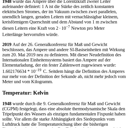
1948
wurde das Ampere über die Lorentzkraft zweier Leiter
aufeinander definiert: 1 A ist die Stärke des zeitlich konstanten
elektrischen Stromes, der im Vakuum zwischen zwei parallelen,
unendlich langen, geraden Leitern mit vernachlässigbar kleinem,
kreisförmigem Querschnitt und dem Abstand von 1 m zwischen
−7
diesen Leitern eine Kraft von 2 · 10
Newton pro Meter
Leiterlänge hervorrufen würde.
2019
Auf der 26. Generalkonferenz für Maß und Gewicht
beschlossen, das Ampere und andere SI-Basiseinheiten mit Wirkung
zum 20. Mai 2019 neu zu definieren. Mit dieser Neudefinition des
Internationalen Einheitensystems basiert das Ampere auf der
Elementarladung, der ein fester Zahlenwert zugewiesen wurde:
–
19
1
.
602
176
634 * 10
C. Seitdem hängt die Definition des Amperes
nur mehr von der Definition der Sekunde ab, nicht mehr jedoch vom
Meter und vom Kilogramm.
Temperatur: Kelvin
1948
wurde durch die 9. Generalkonferenz für Maß und Gewicht
(CGPM) festgelegt, dass eine absolute thermodynamische Skala den
Tripelpunkt des Wassers als einzigen fundamentalen Fixpunkt haben
sollte. Vor allem die starke Abhängigkeit des Siedepunkts vom
Luftdruck hatte die Temperatureichung über die bisherigen