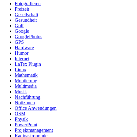
Fotografieren
Freizeit
Gesellschaft
Gesundheit
Golf
Google
GooglePhotos
GPS
Hardware
Humor
Internet
LaTex Plugin
Linux
Mathematik
Montierung
Multimedia
Musik
Nachführung
Notizbuch
Office Anwendungen
OSM
Physik
PowerPoint
Projektmanagement
Radioastronomie