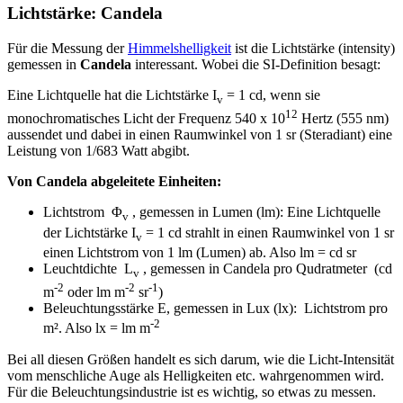
Lichtstärke: Candela
Für die Messung der
Himmelshelligkeit
ist die Lichtstärke (intensity)
gemessen in
Candela
interessant. Wobei die SI-Definition besagt:
Eine Lichtquelle hat die Lichtstärke I
= 1 cd, wenn sie
v
12
monochromatisches Licht der Frequenz 540 x 10
Hertz (555 nm)
aussendet und dabei in einen Raumwinkel von 1 sr (Steradiant) eine
Leistung von 1/683 Watt abgibt.
Von Candela abgeleitete Einheiten:
Lichtstrom Φ
, gemessen in Lumen (lm): Eine Lichtquelle
v
der Lichtstärke I
= 1 cd strahlt in einen Raumwinkel von 1 sr
v
einen Lichtstrom von 1 lm (Lumen) ab. Also lm = cd sr
Leuchtdichte L
, gemessen in Candela pro Qudratmeter (cd
v
-2
-2
-1
m
oder lm m
sr
)
Beleuchtungsstärke E, gemessen in Lux (lx): Lichtstrom pro
-2
m². Also lx = lm m
Bei all diesen Größen handelt es sich darum, wie die Licht-Intensität
vom menschliche Auge als Helligkeiten etc. wahrgenommen wird.
Für die Beleuchtungsindustrie ist es wichtig, so etwas zu messen.