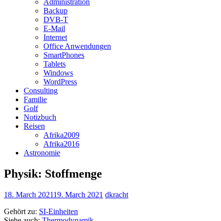
Administration
Backup
DVB-T
E-Mail
Internet
Office Anwendungen
SmartPhones
Tablets
Windows
WordPress
Consulting
Familie
Golf
Notizbuch
Reisen
Afrika2009
Afrika2016
Astronomie
Physik: Stoffmenge
18. March 2021
19. March 2021
dkracht
Gehört zu:
SI-Einheiten
Siehe auch:
Thermodynamik