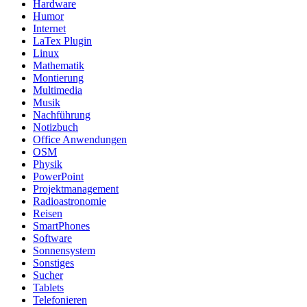
Hardware
Humor
Internet
LaTex Plugin
Linux
Mathematik
Montierung
Multimedia
Musik
Nachführung
Notizbuch
Office Anwendungen
OSM
Physik
PowerPoint
Projektmanagement
Radioastronomie
Reisen
SmartPhones
Software
Sonnensystem
Sonstiges
Sucher
Tablets
Telefonieren