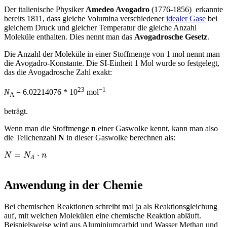
Der italienische Physiker
Amedeo Avogadro
(1776-1856) erkannte
bereits 1811, dass gleiche Volumina verschiedener
idealer Gase
bei
gleichem Druck und gleicher Temperatur die gleiche Anzahl
Moleküle enthalten. Dies nennt man das
Avogadrosche Gesetz
.
Die Anzahl der Moleküle in einer Stoffmenge von 1 mol nennt man
die Avogadro-Konstante. Die SI-Einheit 1 Mol wurde so festgelegt,
das die Avogadrosche Zahl exakt:
23
−1
N
= 6
.
02214076
* 10
mol
A
beträgt.
Wenn man die Stoffmenge
n
einer Gaswolke kennt, kann man also
die Teilchenzahl
N
in dieser Gaswolke berechnen als:
=
⋅
N
N
n
A
Anwendung in der Chemie
Bei chemischen Reaktionen schreibt mal ja als Reaktionsgleichung
auf, mit welchen Molekülen eine chemische Reaktion abläuft.
Beispielsweise wird aus Aluminiumcarbid und Wasser Methan und