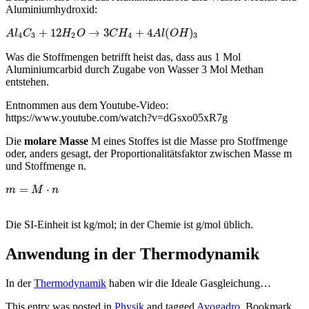
Aluminiumhydroxid:
+
12
→
3
+
4
(
)
A
l
C
H
O
C
H
A
l
O
H
4
3
2
4
3
Was die Stoffmengen betrifft heist das, dass aus 1 Mol
Aluminiumcarbid durch Zugabe von Wasser 3 Mol Methan
entstehen.
Entnommen aus dem Youtube-Video:
https://www.youtube.com/watch?v=dGsxo05xR7g
Die
molare Masse
M eines Stoffes ist die Masse pro Stoffmenge
oder, anders gesagt, der Proportionalitätsfaktor zwischen Masse m
und Stoffmenge n.
=
⋅
m
M
n
Die SI-Einheit ist kg/mol; in der Chemie ist g/mol üblich.
Anwendung in der Thermodynamik
In der
Thermodynamik
haben wir die Ideale Gasgleichung…
This entry was posted in
Physik
and tagged
Avogadro
. Bookmark