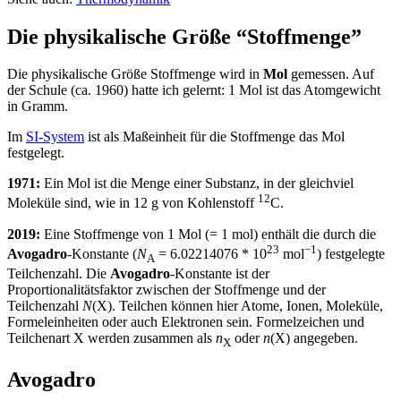
Die physikalische Größe “Stoffmenge”
Die physikalische Größe Stoffmenge wird in
Mol
gemessen. Auf
der Schule (ca. 1960) hatte ich gelernt: 1 Mol ist das Atomgewicht
in Gramm.
Im
SI-System
ist als Maßeinheit für die Stoffmenge das Mol
festgelegt.
1971:
Ein Mol ist die Menge einer Substanz, in der gleichviel
12
Moleküle sind, wie in 12 g von Kohlenstoff
C.
2019:
Eine Stoffmenge von 1 Mol (= 1 mol) enthält die durch die
23
−1
Avogadro
-Konstante (
N
= 6
.
02214076
* 10
mol
) festgelegte
A
Teilchenzahl. Die
Avogadro
-Konstante ist der
Proportionalitätsfaktor zwischen der Stoffmenge und der
Teilchenzahl
N
(X). Teilchen können hier Atome, Ionen, Moleküle,
Formeleinheiten oder auch Elektronen sein. Formelzeichen und
Teilchenart X werden zusammen als
n
oder
n
(X) angegeben.
X
Avogadro