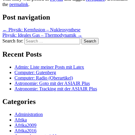
the
permalink
.
Post navigation
←
Physik: Kernfusion – Nukleosynthese
Physik: Ideales Gas – Thermodynamik
→
Search for:
Recent Posts
Admin: Liste meiner Posts mit Latex
Computer: Gutenberg
Computer: Radio (Oberartikel)
Astronomie: Goto mit der ASIAIR Plus
Astronomie: Tracking mit der ASIAIR Plus
Categories
Administration
Afrika
Afrika2009
Afrika2016