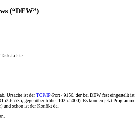
ows
(“DEW”)
 Task-Leiste
ab. Ursache ist der
TCP/IP
-Port 49156, der bei DEW fest eingestellt i
49152-65535, gegenüber früher 1025-5000). Es können jetzt Programme
 und schon ist der Konfikt da.
en.