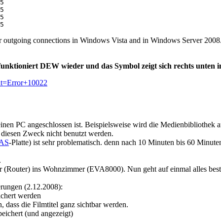
5

5

5

 outgoing connections in Windows Vista and in Windows Server 2008. Th
nktioniert DEW wieder und das Symbol zeigt sich rechts unten in
ht=Error+10022
nen PC angeschlossen ist. Beispielsweise wird die Medienbibliothek a
r diesen Zweck nicht benutzt werden.
AS
-Platte) ist sehr problematisch. denn nach 10 Minuten bis 60 Minut
.
er (Router) ins Wohnzimmer (EVA8000). Nun geht auf einmal alles best
rungen (2.12.2008):
ichert werden
n, dass die Filmtitel ganz sichtbar werden.
eichert (und angezeigt)