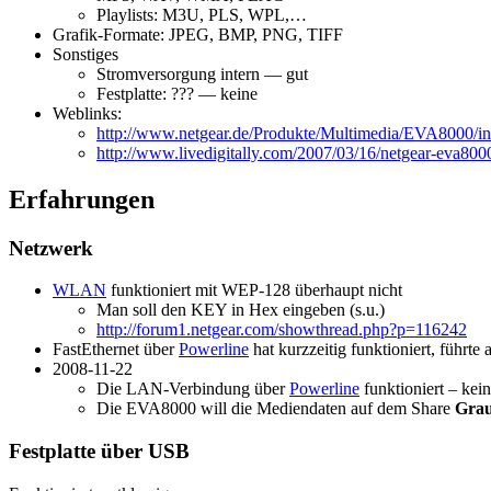
Playlists: M3U, PLS, WPL,…
Grafik-Formate: JPEG, BMP, PNG, TIFF
Sonstiges
Stromversorgung intern — gut
Festplatte: ??? — keine
Weblinks:
http://www.netgear.de/Produkte/Multimedia/EVA8000/in
http://www.livedigitally.com/2007/03/16/netgear-eva8000
Erfahrungen
Netzwerk
WLAN
funktioniert mit WEP-128 überhaupt nicht
Man soll den KEY in Hex eingeben (s.u.)
http://forum1.netgear.com/showthread.php?p=116242
FastEthernet über
Powerline
hat kurzzeitig funktioniert, führte
2008-11-22
Die LAN-Verbindung über
Powerline
funktioniert – ke
Die EVA8000 will die Mediendaten auf dem Share
Gra
Festplatte über USB