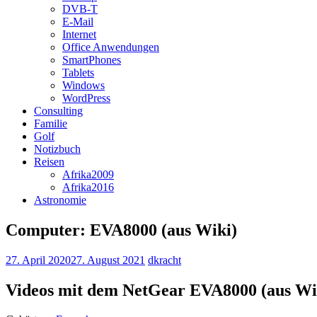
DVB-T
E-Mail
Internet
Office Anwendungen
SmartPhones
Tablets
Windows
WordPress
Consulting
Familie
Golf
Notizbuch
Reisen
Afrika2009
Afrika2016
Astronomie
Computer: EVA8000 (aus Wiki)
27. April 2020
27. August 2021
dkracht
Videos mit dem NetGear EVA8000 (aus Wi