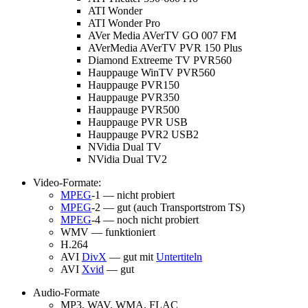
ATI Wonder
ATI Wonder Pro
AVer Media AVerTV GO 007 FM
AVerMedia AVerTV PVR 150 Plus
Diamond Extreeme TV PVR560
Hauppauge WinTV PVR560
Hauppauge PVR150
Hauppauge PVR350
Hauppauge PVR500
Hauppauge PVR USB
Hauppauge PVR2 USB2
NVidia Dual TV
NVidia Dual TV2
Video-Formate:
MPEG
-1 — nicht probiert
MPEG
-2 — gut (auch Transportstrom TS)
MPEG
-4 — noch nicht probiert
WMV — funktioniert
H.264
AVI
DivX
— gut mit
Untertiteln
AVI
Xvid
— gut
Audio-Formate
MP3, WAV, WMA, FLAC