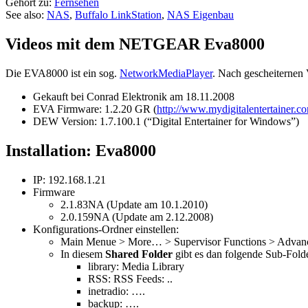
Gehört zu:
Fernsehen
See also:
NAS
,
Buffalo LinkStation
,
NAS Eigenbau
Videos mit dem NETGEAR Eva8000
Die EVA8000 ist ein sog.
NetworkMediaPlayer
. Nach gescheiternen
Gekauft bei Conrad Elektronik am 18.11.2008
EVA Firmware: 1.2.20 GR (
http://www.mydigitalentertainer
DEW Version: 1.7.100.1 (“Digital Entertainer for Windows”)
Installation: Eva8000
IP: 192.168.1.21
Firmware
2.1.83NA (Update am 10.1.2010)
2.0.159NA (Update am 2.12.2008)
Konfigurations-Ordner einstellen:
Main Menue > More… > Supervisor Functions > Advanc
In diesem
Shared Folder
gibt es dan folgende Sub-Folde
library: Media Library
RSS: RSS Feeds: ..
inetradio: ….
backup: ….