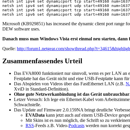
netsh int ipv4 set dynamicport tcp start=49160 num=1637
netsh int ipv4 set dynamicport udp start=49160 num=1637
netsh int ipv6 set dynamicport tcp start=49160 num=1637
Microsoft (KB929851) has increased the dynamic client port range for
DEW software uses.
Danach muss man Windows Vista erst einmal neu starten, dann fu
Quelle:
http://forum1.netgear.com/showthread.php?t=34615&highlig
Zusammenfassendes Urteil
Das EVA8000 funktioniert nur sinnvoll, wenn es per LAN an ei
Festplatte hat das Gerät nicht und eine USB-Festplatte kann fü
Das Abspielen von Videos über das FastEthernet LAN (z.B.
N
XviD in Standard-Definition).
Ohne gute Netzwerkanbindung ist das Gerät unbrauchbar
Letzer Versuch: Ich lege ein Ethernet-Kabel vom Arbeitszimm
Schwachstelle.
Das Update auf Firmware 2.0.159NA bringt deutliche Verbesse
EVAData
kann jetzt auch auf einem USB-Device gespe
Mit Skins ist es nun möglich, die Schrift so zu verkleiner
RSS
-Feeds z.B. Video-
Podcasts
werden nun korrekt gesp