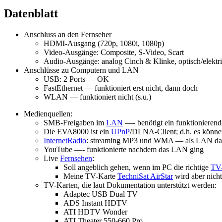
Datenblatt
Anschluss an den Fernseher
HDMI-Ausgang (720p, 1080i, 1080p)
Video-Ausgänge: Composite, S-Video, Scart
Audio-Ausgänge: analog Cinch & Klinke, optisch/elektris
Anschlüsse zu Computern und LAN
USB: 2 Ports — OK
FastEthernet — funktioniert erst nicht, dann doch
WLAN — funktioniert nicht (s.u.)
Medienquellen:
SMB-Freigaben im
LAN
—- benötigt ein funktioniere
Die EVA8000 ist ein
UPnP
/DLNA-Client; d.h. es könne
InternetRadio
: streaming MP3 und WMA — als LAN da war
YouTube —- funktionierte nachdem das LAN ging
Live
Fernsehen
:
Soll angeblich gehen, wenn im PC die richtige
TV-
Meine TV-Karte
TechniSat AirStar
wird aber nicht
TV-Karten, die laut Dokumentation unterstützt werden:
Adaptec USB Dual TV
ADS Instant HDTV
ATI HDTV Wonder
ATI Theater 550-660 Pro