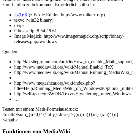
zum Laufen zu bekommen. Erforderlich soll sein:
LaTeX
(z.B. die Edition http://www.miktex.org)
texvc (win32 binary)
dvips
Ghostscript 8.54 / 8.61
Image Magick: http://www.imagemagick.org/script/binary-
releases.php#windows
Quellen:
http://kb.siteground.com/article/How_to_enable_Math_suppor
http://www.mediawiki.org/wiki/Manual:Enable_TeX
http://www.mediawiki.org/wiki/Manual:Running_MediaWik
…
http://www.megashear.org/wiki/index.php?
title=Help:Running_MediaWiki_on_Windows#Optional_utiliti
http://self-qs.de/m3WDB/Texvc-Erweiterung_unter_Windows
…
Testen mit einem Math-Formelausdruck:
<math>\sum_{n=0}^{\infty} \frac{f^{(n)}(a)}{n!} (x-a)^{n}
</math>
Funktionen von MediaWiki