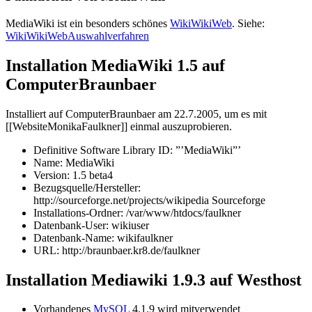
MediaWiki ist ein besonders schönes
WikiWikiWeb
. Siehe:
WikiWikiWebAuswahlverfahren
Installation MediaWiki 1.5 auf
ComputerBraunbaer
Installiert auf ComputerBraunbaer am 22.7.2005, um es mit
[[WebsiteMonikaFaulkner]] einmal auszuprobieren.
Definitive Software Library ID: ”’MediaWiki”’
Name: MediaWiki
Version: 1.5 beta4
Bezugsquelle/Hersteller:
http://sourceforge.net/projects/wikipedia Sourceforge
Installations-Ordner: /var/www/htdocs/faulkner
Datenbank-User: wikiuser
Datenbank-Name: wikifaulkner
URL: http://braunbaer.kr8.de/faulkner
Installation Mediawiki 1.9.3 auf Westhost
Vorhandenes
MySQL
4.1.9 wird mitverwendet