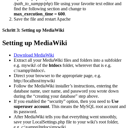
/path_to_xampp/php
) file using your favorite text editor and
find the following section and change to
max_execution_time = 600
.
Save the file and restart Apache
Schritt 3: Setting up MediaWiki
Setting up MediaWiki
Download MediaWiki
Extract all your MediaWiki files and folders into a subfolder
e.g. mywiki\ of the
htdocs
folder, wherever that is e.g.
c:\xampp\htdocs\.
Direct your browser to the appropriate page, e.g.
http://localhost/mywiki
Follow the MediaWiki installer’s instructions, entering the
database name, user name, and password you wrote down
during the “creating your database” step above.
If you enabled the “security” option, then you need to
Use
superuser account
. This means the MySQL root account and
its password.
After MediaWiki tells you that everything went smoothly,
save your LocalSettings.php file to your wiki’s root folder,
e.g. c:\xampp\htdocs\mywiki.