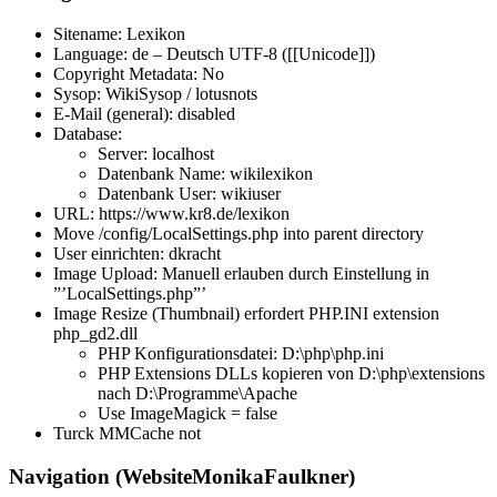
Sitename: Lexikon
Language: de – Deutsch UTF-8 ([[Unicode]])
Copyright Metadata: No
Sysop: WikiSysop / lotusnots
E-Mail (general): disabled
Database:
Server: localhost
Datenbank Name: wikilexikon
Datenbank User: wikiuser
URL: https://www.kr8.de/lexikon
Move /config/LocalSettings.php into parent directory
User einrichten: dkracht
Image Upload: Manuell erlauben durch Einstellung in
”’LocalSettings.php”’
Image Resize (Thumbnail) erfordert PHP.INI extension
php_gd2.dll
PHP Konfigurationsdatei: D:\php\php.ini
PHP Extensions DLLs kopieren von D:\php\extensions
nach D:\Programme\Apache
Use ImageMagick = false
Turck MMCache not
Navigation (WebsiteMonikaFaulkner)