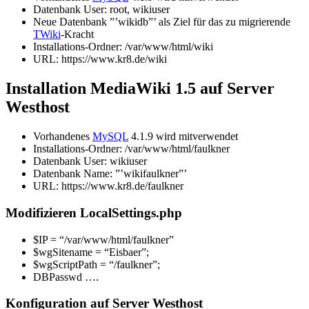
Datenbank User: root, wikiuser
Neue Datenbank ”’wikidb”’ als Ziel für das zu migrierende
TWiki
-Kracht
Installations-Ordner: /var/www/html/wiki
URL: https://www.kr8.de/wiki
Installation MediaWiki 1.5 auf Server
Westhost
Vorhandenes
MySQL
4.1.9 wird mitverwendet
Installations-Ordner: /var/www/html/faulkner
Datenbank User: wikiuser
Datenbank Name: ”’wikifaulkner”’
URL: https://www.kr8.de/faulkner
Modifizieren LocalSettings.php
$IP = “/var/www/html/faulkner”
$wgSitename = “Eisbaer”;
$wgScriptPath = “/faulkner”;
DBPasswd ….
Konfiguration auf Server Westhost