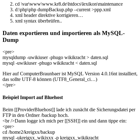
cd \var\www\www.kr8.de\htdocs\lexikon\maintenance
d:\php\php dumpBackup.php –current >ppp.xml
xml header direktive korrigieren…
xml syntax überbrüfen..
Daten exportieren und importieren als MySQL-
Dump
<pre>
mysqldump -uwikiuser -phugo wikikracht > daten.sql
mysql -uwikiuser -phugo wikikracht < daten.sql
Hier auf ComputerBraunbaer ist MySQL Version 4.0.16nt installiert,
das sollte UTF-8 können (UTF8_General_ci…)
</pre>
Beispiel Import auf Bluehost
Beim [[ProviderBluehost]] lade ich zunächt die Sicherungsdatei per
FTP in den Ordner /backup hoch.
<br />Dann logge ich mich per [[SSH]] ein und dann tippe ein:
<pre>
cd /home2/kreigxx/backup
mysql -ukreigxx_wikixxx -p kreigxx_wikikracht