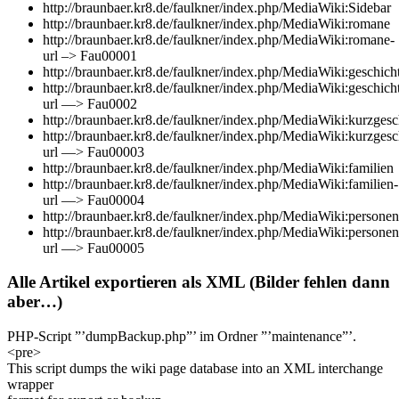
http://braunbaer.kr8.de/faulkner/index.php/MediaWiki:Sidebar
http://braunbaer.kr8.de/faulkner/index.php/MediaWiki:romane
http://braunbaer.kr8.de/faulkner/index.php/MediaWiki:romane-
url –> Fau00001
http://braunbaer.kr8.de/faulkner/index.php/MediaWiki:geschic
http://braunbaer.kr8.de/faulkner/index.php/MediaWiki:geschic
url —> Fau0002
http://braunbaer.kr8.de/faulkner/index.php/MediaWiki:kurzgesc
http://braunbaer.kr8.de/faulkner/index.php/MediaWiki:kurzgesc
url —> Fau00003
http://braunbaer.kr8.de/faulkner/index.php/MediaWiki:familien
http://braunbaer.kr8.de/faulkner/index.php/MediaWiki:familien-
url —> Fau00004
http://braunbaer.kr8.de/faulkner/index.php/MediaWiki:personen
http://braunbaer.kr8.de/faulkner/index.php/MediaWiki:personen
url —> Fau00005
Alle Artikel exportieren als XML (Bilder fehlen dann
aber…)
PHP-Script ”’dumpBackup.php”’ im Ordner ”’maintenance”’.
<pre>
This script dumps the wiki page database into an XML interchange
wrapper