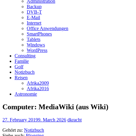
Administration
Backup
DVB-T
E-Mail
Internet
Office Anwendungen
SmartPhones
Tablets
Windows
WordPress
Consulting
Familie
Golf
Notizbuch
Reisen
Afrika2009
Afrika2016
Astronomie
Computer: MediaWiki (aus Wiki)
27. February 2019
9. March 2026
dkracht
Gehört zu:
Notizbuch
Siehe auch:
Blogging