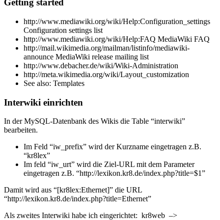
Getting started
http://www.mediawiki.org/wiki/Help:Configuration_settings
Configuration settings list
http://www.mediawiki.org/wiki/Help:FAQ MediaWiki FAQ
http://mail.wikimedia.org/mailman/listinfo/mediawiki-
announce MediaWiki release mailing list
http://www.debacher.de/wiki/Wiki-Administration
http://meta.wikimedia.org/wiki/Layout_customization
See also: Templates
Interwiki einrichten
In der MySQL-Datenbank des Wikis die Table “interwiki”
bearbeiten.
Im Feld “iw_prefix” wird der Kurzname eingetragen z.B.
“kr8lex”
Im feld “iw_urt” wird die Ziel-URL mit dem Parameter
eingetragen z.B. “http://lexikon.kr8.de/index.php?title=$1”
Damit wird aus “[kr8lex:Ethernet]” die URL
“http://lexikon.kr8.de/index.php?title=Ethernet”
Als zweites Interwiki habe ich eingerichtet: kr8web –>