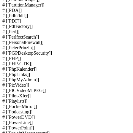
# [[PartitionManager]]
# [[PDA]]
# [[Pdb2ldif]]
# [[PDF]]
# [[PdfFactory]]
# [[Perl]]
# [[PerlfectSearch]]
# [[PersonalFirewall]]
# [[PeterPrinzip]]
# [[PGPDesktopSecurity]]
# [[PHP]]
# [[PHP-GTK]]
# [[PhpKalender]]
# [[PhpLinks]]
# [[PhpMyAdmin]]
# [[PicVideo]]
# [[PICVideoMJPEG]]
# [[Pilot-Xfer]]
# [[Playlists]]
# [[PocketMirror]]
# [[Podcasting]]
# [[PowerDVD]]
# [[PowerLine]]
# [[PowerPoint]]