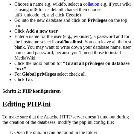
Choose a name e.g. wikidb, select a
collation
e.g. if your wiki
is using utf8 for its default charset then choose
utf8_unicode_ci, and click
Create
)
Go into the new database and click on
Privileges
on the top
bar.
Click
Add a new user
Enter a name for the user (e.g., wikiuser), a password and for
the hostname select
Local/localhost
. You can leave all the rest
blank. You may want to write down your database name, user
name, and password, because you’ll need those to install
MediaWiki.
Click the radio button for
“Grant all privileges on database
“xxx”
For
Global privileges
select check all
Click
Go
.
Schritt 2: PHP konfigurieren
Editing PHP.ini
To make sure that the Apache HTTP server doesn’t time out during
the creation of the databases, modify the php.ini config file:
Open the php.ini (can be found in the folder