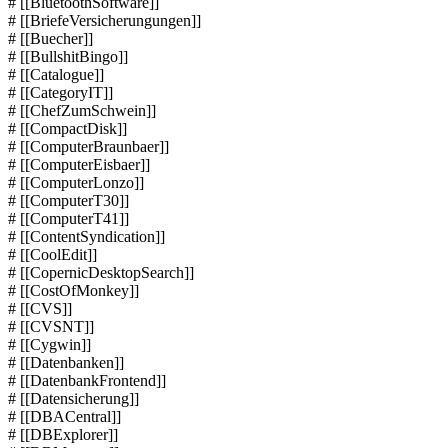
# [[BluetoothSoftware]]
# [[BriefeVersicherungungen]]
# [[Buecher]]
# [[BullshitBingo]]
# [[Catalogue]]
# [[CategoryIT]]
# [[ChefZumSchwein]]
# [[CompactDisk]]
# [[ComputerBraunbaer]]
# [[ComputerEisbaer]]
# [[ComputerLonzo]]
# [[ComputerT30]]
# [[ComputerT41]]
# [[ContentSyndication]]
# [[CoolEdit]]
# [[CopernicDesktopSearch]]
# [[CostOfMonkey]]
# [[CVS]]
# [[CVSNT]]
# [[Cygwin]]
# [[Datenbanken]]
# [[DatenbankFrontend]]
# [[Datensicherung]]
# [[DBACentral]]
# [[DBExplorer]]