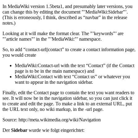
In MediaWiki version 1.5beta1, and presumably later versions, you
can change this by editing the document ”’MediaWiki:Sidebar”’.
(This is erroneously, I think, described as “navbar” in the release
notes.)
Looking at it will make the format clear. The ”’keywords”’ are
”’article names”’ in the ”’MediaWiki:”’ namespace.
So, to add “contact-url||contact” to create a contact information page,
you would create
MediaWiki:Contact-url with the text “Contact” (if the Contact
page is to be in the main namespace) and
MediaWiki:Contact with text “Contact us” or whatever you
want to appear in the navigation sidebar.
Finally, edit the Contact page to contain the text you want readers to
see. It will now be in the navigation sidebar, so you can just click it
to create and edit the page. To make a link to an external URL, put
the URL text only, no wiki markup, in the -url page.
Source: http://meta.wikimedia.org/wiki/Navigation
Der
Sidebar
wurde wie folgt eingerichtet: