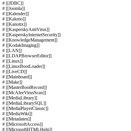
# [[JDBC]]
# [[Joomla]]
# [[Kalender]]
# [[Kalorio]]
# [[Kanotix]]
# [[KasperskyAntiVirus]]
# [[KasperskyInternetSecurity]]
# [[KnowledgeManagement]]
# [[KodakImaging]]
# [[LAN]]
# [[LDAPBrowserEditor]]
# [[Linux]]
# [[LinuxBootLoader]]
# [[LiveCD]]
# [[Mainboard]]
# [[Make]]
# [[MasterBootRecord]]
# [[McAfeeVirusScan]]
# [[MediaLibrary]]
# [[MediaLibrarySQL]]
# [[MediaPlayerClassic]]
# [[MediaWiki]]
# [[Metadaten]]
# [[MicrosoftAccess]]
# [[MicrosoftHTMLHelp]]