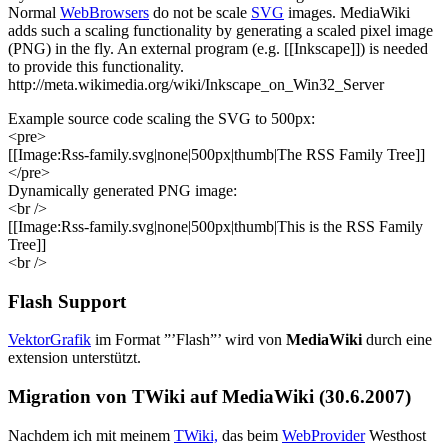
Normal
WebBrowsers
do not be scale
SVG
images. MediaWiki
adds such a scaling functionality by generating a scaled pixel image
(PNG) in the fly. An external program (e.g. [[Inkscape]]) is needed
to provide this functionality.
http://meta.wikimedia.org/wiki/Inkscape_on_Win32_Server
Example source code scaling the SVG to 500px:
<pre>
[[Image:Rss-family.svg|none|500px|thumb|The RSS Family Tree]]
</pre>
Dynamically generated PNG image:
<br />
[[Image:Rss-family.svg|none|500px|thumb|This is the RSS Family
Tree]]
<br />
Flash Support
VektorGrafik
im Format ”’Flash”’ wird von
MediaWiki
durch eine
extension unterstützt.
Migration von TWiki auf MediaWiki (30.6.2007)
Nachdem ich mit meinem
TWiki,
das beim
WebProvider
Westhost