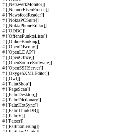
# [[NetzwerkMonitor]]
# [[NeunerEisenFrosch]]
# [[NewsfeedReader]]
# [[NokiaPCSuite]]
# [[NokiaPhoneEditor]]
# [[ODBC]]
# [[OffenePunkteListe]]
# [[OnlineBanking]]
# [[OpenDBcopy]]
# [[OpenLDAP]]
# [[OpenOffice]]
# [[OpenSourceSoftware]]
# [[OpenSSHServer]]
# [[OxygenXMLEditor]]
# [[Owl]]
# [[PaintShop]]
# [[PageScan]]
# [[PalmDesktop]]
# [[PalmDictionary]]
# [[PalmHotSync]]
# [[PalmThinkDB]]
# [[PalmV]]
# [[Parser]]
# [[Partitionierung]]
# [[PartitionMagic]]