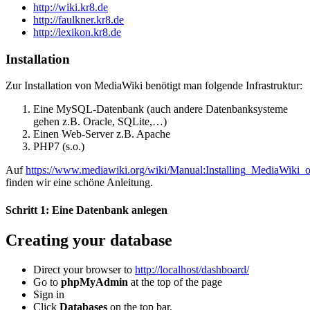
http://wiki.kr8.de
http://faulkner.kr8.de
http://lexikon.kr8.de
Installation
Zur Installation von MediaWiki benötigt man folgende Infrastruktur:
Eine MySQL-Datenbank (auch andere Datenbanksysteme
gehen z.B. Oracle, SQLite,…)
Einen Web-Server z.B. Apache
PHP7 (s.o.)
Auf
https://www.mediawiki.org/wiki/Manual:Installing_MediaWik
finden wir eine schöne Anleitung.
Schritt 1: Eine Datenbank anlegen
Creating your database
Direct your browser to
http://localhost/dashboard/
Go to
phpMyAdmin
at the top of the page
Sign in
Click
Databases
on the top bar.