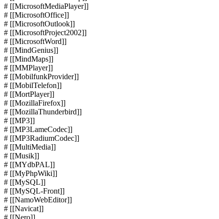
# [[MicrosoftMediaPlayer]]
# [[MicrosoftOffice]]
# [[MicrosoftOutlook]]
# [[MicrosoftProject2002]]
# [[MicrosoftWord]]
# [[MindGenius]]
# [[MindMaps]]
# [[MMPlayer]]
# [[MobilfunkProvider]]
# [[MobilTelefon]]
# [[MortPlayer]]
# [[MozillaFirefox]]
# [[MozillaThunderbird]]
# [[MP3]]
# [[MP3LameCodec]]
# [[MP3RadiumCodec]]
# [[MultiMedia]]
# [[Musik]]
# [[MYdbPAL]]
# [[MyPhpWiki]]
# [[MySQL]]
# [[MySQL-Front]]
# [[NamoWebEditor]]
# [[Navicat]]
# [[Nero]]