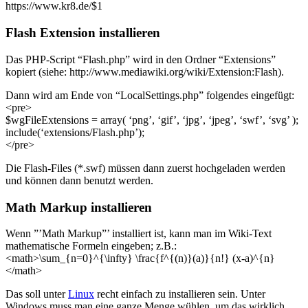
https://www.kr8.de/$1
Flash Extension installieren
Das PHP-Script “Flash.php” wird in den Ordner “Extensions”
kopiert (siehe: http://www.mediawiki.org/wiki/Extension:Flash).
Dann wird am Ende von “LocalSettings.php” folgendes eingefügt:
<pre>
$wgFileExtensions = array( ‘png’, ‘gif’, ‘jpg’, ‘jpeg’, ‘swf’, ‘svg’ );
include(‘extensions/Flash.php’);
</pre>
Die Flash-Files (*.swf) müssen dann zuerst hochgeladen werden
und können dann benutzt werden.
Math Markup installieren
Wenn ”’Math Markup”’ installiert ist, kann man im Wiki-Text
mathematische Formeln eingeben; z.B.:
<math>\sum_{n=0}^{\infty} \frac{f^{(n)}(a)}{n!} (x-a)^{n}
</math>
Das soll unter
Linux
recht einfach zu installieren sein. Unter
Windows muss man eine ganze Menge wühlen, um das wirklich