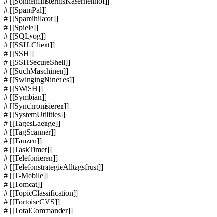
# [[SonnenfinsternisKasernenhof]]
# [[SpamPal]]
# [[Spamihilator]]
# [[Spiele]]
# [[SQLyog]]
# [[SSH-Client]]
# [[SSH]]
# [[SSHSecureShell]]
# [[SuchMaschinen]]
# [[SwingingNineties]]
# [[SWiSH]]
# [[Symbian]]
# [[Synchronisieren]]
# [[SystemUtilities]]
# [[TagesLaenge]]
# [[TagScanner]]
# [[Tanzen]]
# [[TaskTimer]]
# [[Telefonieren]]
# [[TelefonstrategieAlltagsfrust]]
# [[T-Mobile]]
# [[Tomcat]]
# [[TopicClassification]]
# [[TortoiseCVS]]
# [[TotalCommander]]