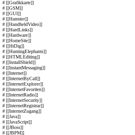
# [[Grafikkarte]]
# [[GSM]]
# [[GUI]]
# [[Hamster]]
# [[HandheldVideo]]
# [[HardLinks]]
# [[Hardware]]
# [[HomeSite]]
# [[HtDig]]
# [[HuntingElephants]]
# [[HTMLEditing]]
# [[InstallShield]]
# [[InstantMessaging]]
# [[Internet]]
# [[InternetByCall]]
# [[InternetExplorer]]
# [[InternetFavoriten]]
# [[InternetRadio]]
# [[InternetSecurity]]
# [[InternetRegistrar]]
# [[InternetZugang]]
# [[Java]]
# [[JavaScript]]
# [[JBoss]]
# [[JBPM]]