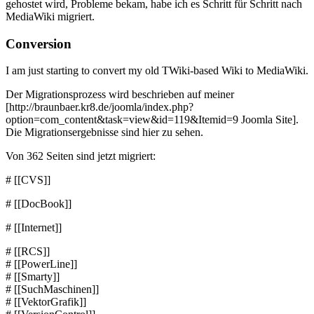
gehostet wird, Probleme bekam, habe ich es Schritt für Schritt nach
MediaWiki migriert.
Conversion
I am just starting to convert my old TWiki-based Wiki to MediaWiki.
Der Migrationsprozess wird beschrieben auf meiner
[http://braunbaer.kr8.de/joomla/index.php?
option=com_content&task=view&id=119&Itemid=9 Joomla Site].
Die Migrationsergebnisse sind hier zu sehen.
Von 362 Seiten sind jetzt migriert:
# [[CVS]]
# [[DocBook]]
# [[Internet]]
# [[RCS]]
# [[PowerLine]]
# [[Smarty]]
# [[SuchMaschinen]]
# [[VektorGrafik]]