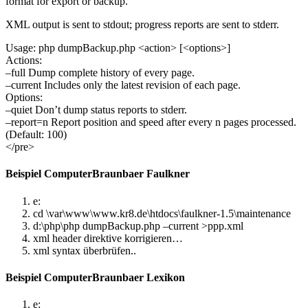
format for export or backup.
XML output is sent to stdout; progress reports are sent to stderr.
Usage: php dumpBackup.php <action> [<options>]
Actions:
–full Dump complete history of every page.
–current Includes only the latest revision of each page.
Options:
–quiet Don’t dump status reports to stderr.
–report=n Report position and speed after every n pages processed.
(Default: 100)
</pre>
Beispiel ComputerBraunbaer Faulkner
e:
cd \var\www\www.kr8.de\htdocs\faulkner-1.5\maintenance
d:\php\php dumpBackup.php –current >ppp.xml
xml header direktive korrigieren…
xml syntax überbrüfen..
Beispiel ComputerBraunbaer Lexikon
e: