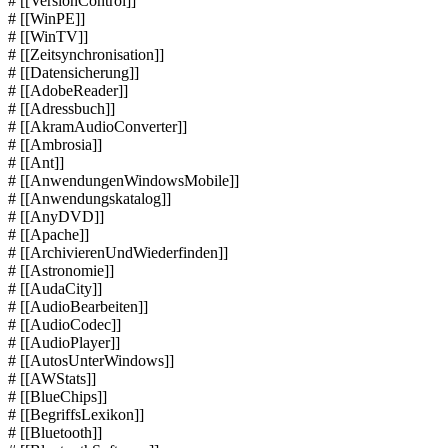
# [[VersionControl]]
# [[WinPE]]
# [[WinTV]]
# [[Zeitsynchronisation]]
# [[Datensicherung]]
# [[AdobeReader]]
# [[Adressbuch]]
# [[AkramAudioConverter]]
# [[Ambrosia]]
# [[Ant]]
# [[AnwendungenWindowsMobile]]
# [[Anwendungskatalog]]
# [[AnyDVD]]
# [[Apache]]
# [[ArchivierenUndWiederfinden]]
# [[Astronomie]]
# [[AudaCity]]
# [[AudioBearbeiten]]
# [[AudioCodec]]
# [[AudioPlayer]]
# [[AutosUnterWindows]]
# [[AWStats]]
# [[BlueChips]]
# [[BegriffsLexikon]]
# [[Bluetooth]]