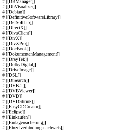
# [[DBManager]]
# [[DbVisualizer]]
# [[Debian]]
# [[DefinitiveSoftwareLibrary]]
# [[DefSoftLib]]
# [[DirectX]]
# [[DivaClient]]
# [[DivX]]
# [[DivXPro]]
# [[DocBook]]
# [[DokumentenManagement]]
# [[DrayTek]]
# [[DolbyDigital]]
# [[DriveImage]]
# [[DSL]]
# [[DtSearch]]
# [[DVB-T]]
# [[DVBViewer]]
# [[DVD]]
# [[DVDShrink]]
# [[EasyCDCreator]]
# [[Eclipse]]
# [[Einkaufen]]
# [[Einlagensicherung]]
# [[Einzelverbindungsnachweis]]