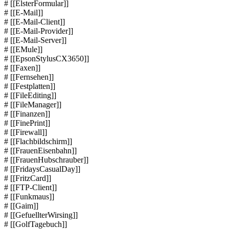
# [[ElsterFormular]]
# [[E-Mail]]
# [[E-Mail-Client]]
# [[E-Mail-Provider]]
# [[E-Mail-Server]]
# [[EMule]]
# [[EpsonStylusCX3650]]
# [[Faxen]]
# [[Fernsehen]]
# [[Festplatten]]
# [[FileEditing]]
# [[FileManager]]
# [[Finanzen]]
# [[FinePrint]]
# [[Firewall]]
# [[Flachbildschirm]]
# [[FrauenEisenbahn]]
# [[FrauenHubschrauber]]
# [[FridaysCasualDay]]
# [[FritzCard]]
# [[FTP-Client]]
# [[Funkmaus]]
# [[Gaim]]
# [[GefuellterWirsing]]
# [[GolfTagebuch]]