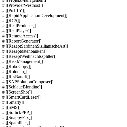
# [[ProjektManagement]]
# [[ProviderWesthost]]
# [[PuTTY]]
# [[RapidApplicationDevelopment]]
# [[RCS]]
# [[RealProducer]]
# [[RealPlayer]]
# [[RemoteAccess]]
# [[ReportGenerator]]
# [[RezeptSardinenSizilianischeArt]]
# [[Rezeptdatenbanken]]
# [[RezeptWeihnachtssplitter]]
# [[RiskManagement]]
# [[RoboCopy]]
# [[Rolodap]]
# [[RssBandit]]
# [[SAPSolutionComposer]]
# [[SchlaueBlondine]]
# [[ScreenShot]]
# [[SmartCardLeser]]
# [[Smarty]]
# [[SMS]]
# [[SoftickPPP]]
# [[SnappyFax]]
# [[Spamfilter]]