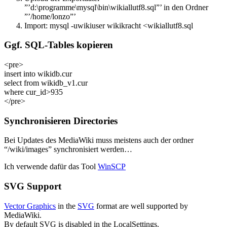
”’d:\programme\mysql\bin\wikiallutf8.sql”’ in den Ordner
”’/home/lonzo”’
Import: mysql -uwikiuser wikikracht <wikiallutf8.sql
Ggf. SQL-Tables kopieren
<pre>
insert into wikidb.cur
select from wikidb_v1.cur
where cur_id>935
</pre>
Synchronisieren Directories
Bei Updates des MediaWiki muss meistens auch der ordner
“/wiki/images” synchronisiert werden…
Ich verwende dafür das Tool
WinSCP
SVG Support
Vector Graphics
in the
SVG
format are well supported by
MediaWiki.
By default SVG is disabled in the LocalSettings.