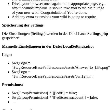
Direct your browser once again to the appropriate page, e.g.
http://localhost/mywiki. It should take you to the Main Page
of your new wiki. Congratulations! You’re done.
Add any extra extensions your wiki is going to require.
Speicherung der Settings
Die Einstellungen (Settings) werden in der Datei
LocalSettings.php
gespeichert
Manuelle Einstellungen in der Datei LocalSettings.php:
Logo:
$wgLogo =
“$wgResourceBasePath/resources/assets/Answer_to_Life.png”
$wgLogo =
“$wgResourceBasePath/resources/assets/owl12.gif”;
Permissions:
$wgGroupPermissions[‘*’][‘edit’] = false;
$wgGroupPermissions[‘*’][‘editcreateaccount’] = false;
…