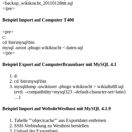
<backup_wikikracht_20110128tttt.sql
</pre>
Beispiel Import auf Computer T400
<pre>
c:
cd \bin\mysql\bin
mysql -uroot -phugo wikikracht < daten.sql
</pre>
Beispiel Export auf ComputerBraunbaer mit MySQL 4.1
d:
cd \bin\mysql\bin
mysqldump -uwikiuser -phugo wikikracht > wikiallutl8.sql
(evtl. –compatibility=mysql323 –default-character-set=latin1
…)
Beispiel Import auf WebsiteWesthost mit MySQL 4.1.9
Tabelle ”’objectcache”’ aus Exportdatei entfernen
SSH-Verbindung zu Westhost herstellen
Upload der Exportdatei