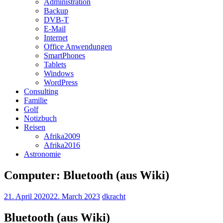
Administration
Backup
DVB-T
E-Mail
Internet
Office Anwendungen
SmartPhones
Tablets
Windows
WordPress
Consulting
Familie
Golf
Notizbuch
Reisen
Afrika2009
Afrika2016
Astronomie
Computer: Bluetooth (aus Wiki)
21. April 2020
22. March 2023
dkracht
Bluetooth (aus Wiki)