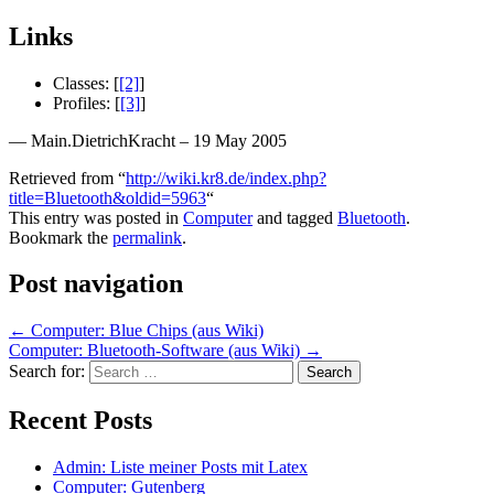
Links
Classes: [
[2]
]
Profiles: [
[3]
]
— Main.DietrichKracht – 19 May 2005
Retrieved from “
http://wiki.kr8.de/index.php?
title=Bluetooth&oldid=5963
“
This entry was posted in
Computer
and tagged
Bluetooth
.
Bookmark the
permalink
.
Post navigation
←
Computer: Blue Chips (aus Wiki)
Computer: Bluetooth-Software (aus Wiki)
→
Search for:
Recent Posts
Admin: Liste meiner Posts mit Latex
Computer: Gutenberg