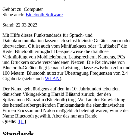
Gehört zu: Computer
Siehe auch:
Bluetooth Software
Stand: 22.03.2023
Mit Hilfe dieses Funkstandards für Sprach- und
Datenkommunikation lassen sich selbst kleinste Geräte steuern oder
überwachen. Oft ist auch vom Minifunknetz oder “Luftkabel” die
Rede. Bluetooth ermöglicht beispielsweise die drahtlose
Verknüpfung von Mobiltelefonen, Lautsprechern, Kameras, PCs
und Druckern sowie verschiedenen Netzen. Die Reichweite von
Bluetooth-Geräten liegt je nach Leistungsklasse zwischen zehn und
100 Metern. Bluetooth nutzt zur Übertragung Frequenzen von 2,4
Gigahertz (siehe auch
WLAN
).
Der Name geht übrigens auf den im 10. Jahrhundert lebenden
dänischen Vikingerkönig Harald Blåtand zurück, der den
Spitznamen Blauzahn (Bluetooth) trug. Weil an der Entwicklung
des herstellerübergreifenden Funkstandards die skandinavischen
Firmen Ericsson und Nokia maßgeblich beteiligt waren, wurde der
Name Bluetooth gewählt. Aber das nur am Rande.
Quelle: [
[1]
]
Standards