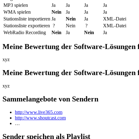
MP3 spielen
Ja
Ja
Ja
Ja
WMA spielen
Nein
Ja
Ja
Ja
Stationsliste importieren
Ja
Nein
Ja
XML-Datei
Stationsliste exportieren
?
Nein
?
XML-Datei
WebRadio Recording
Nein
Ja
Nein
Ja
Meine Bewertung der Software-Lösungen 
xyz
Meine Bewertung der Software-Lösungen 
xyz
Sammelangebote von Sendern
http://www.live365.com
http://www.shoutcast.com
…
Sender speichen als Playlist