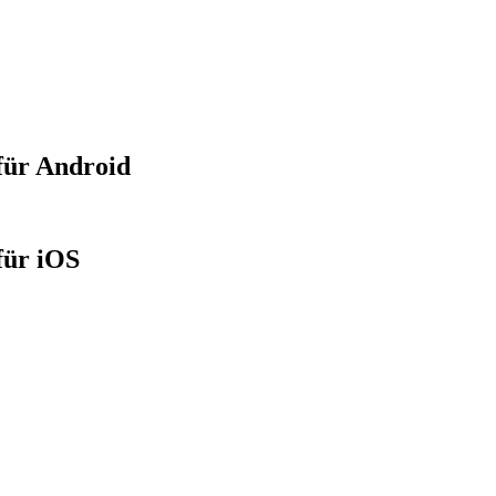
für Android
für iOS