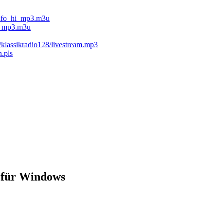
rinfo_hi_mp3.m3u
hi_mp3.m3u
/klassikradio128/livestream.mp3
n.pls
 für Windows