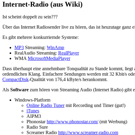
Internet-Radio (aus Wiki)
Ist scheint doppelt zu sein???
Über das Internet
Radiosender live zu hören, das ist heuzutage ganz 
Es gibt mehrere konkurriernde Systeme:
MP3
Streaming:
WinAmp
RealAudio Streaming:
RealPlayer
WMA
MicrosoftMediaPlayer
Dass überhaupt eine annehmbare Tonqualität zu Stande kommt, lieg
ordendlichen Klang. Einfachere Sendungen werden mit 32 Kbit/s oder
CompactDisk
-Qualität von 176,4 kByte/s herankommt.
Als
Software
zum hören von Streaming Audio (Internet Radio) gibt e
Windows-Platform
Online Radio Tuner
mit Recording und Timer (gut!)
iTunes
AIPM3
Phonostar
http://www.phonostar.com/
(mit Werbung)
Radio Sure
Screamer Radio
http://www.screamer-radio.com