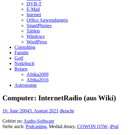
DVB-T
E-Mail
Internet
Office Anwendungen
SmartPhones
Tablets
Windows
WordPress
Consulting
Familie
Golf
Notizbuch
Reisen
Afrika2009
Afrika2016
Astronomie
Computer: InternetRadio (aus Wiki)
10. June 2004
3. August 2021
dkracht
Gehört zu:
Audio-Software
Siehe auch:
Podcasting
, MediaLibrary,
COWON Q5W
,
iPod