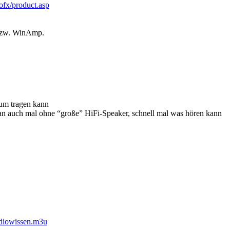
ofx/product.asp
bzw. WinAmp.
aum tragen kann
an auch mal ohne “große” HiFi-Speaker, schnell mal was hören kann
adiowissen.m3u