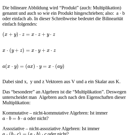
Die bilineare Abbildung wird “Produkt” (auch: Multiplikation)
genannt und auch so wie ein Produkt hingeschrieben; also: a · b
oder einfach ab. In dieser Schreibweise bedeutet die Bilinearität
einfach folgendes:
(
+
)
⋅
=
⋅
+
⋅
x
y
z
x
z
y
z
⋅
(
+
)
=
⋅
+
⋅
x
y
z
x
y
x
z
(
⋅
)
=
(
)
⋅
=
⋅
(
)
a
x
y
a
x
y
x
a
y
Dabei sind x, y und z Vektoren aus V und a ein Skalar aus K.
Das “besondere” an Algebren ist die “Multiplikation”. Deswegen
unterscheidet man Algebren auch nach den Eigenschaften dieser
Multiplikation:
Kommutative – nicht-kommutative Algebren: Ist immer
⋅
=
⋅
oder nicht?
a
b
b
a
Assoziative – nicht-assoziative Algebren: Ist immer
⋅
(
⋅
)
=
(
⋅
)
⋅
oder nicht?
a
b
c
a
b
c