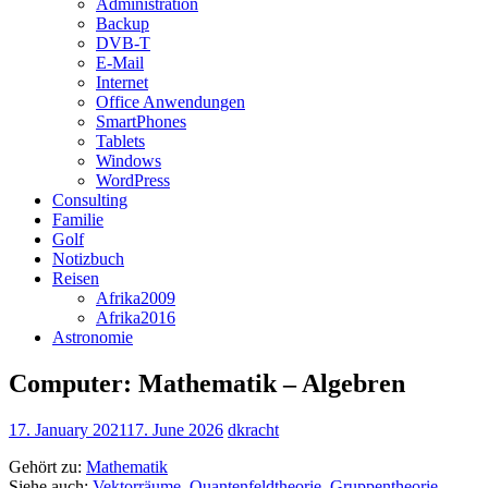
Administration
Backup
DVB-T
E-Mail
Internet
Office Anwendungen
SmartPhones
Tablets
Windows
WordPress
Consulting
Familie
Golf
Notizbuch
Reisen
Afrika2009
Afrika2016
Astronomie
Computer: Mathematik – Algebren
17. January 2021
17. June 2026
dkracht
Gehört zu:
Mathematik
Siehe auch:
Vektorräume
,
Quantenfeldtheorie,
Gruppentheorie