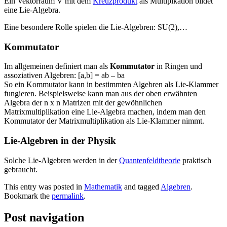
Ein Vektorraum V mit dem
Kreuzprodukt
als Multipikation bildet
eine Lie-Algebra.
Eine besondere Rolle spielen die Lie-Algebren: SU(2),…
Kommutator
Im allgemeinen definiert man als
Kommutator
in Ringen und
assoziativen Algebren: [a,b] = ab – ba
So ein Kommutator kann in bestimmten Algebren als Lie-Klammer
fungieren. Beispielsweise kann man aus der oben erwähnten
Algebra der n x n Matrizen mit der gewöhnlichen
Matrixmultiplikation eine Lie-Algebra machen, indem man den
Kommutator der Matrixmultiplikation als Lie-Klammer nimmt.
Lie-Algebren in der Physik
Solche Lie-Algebren werden in der
Quantenfeldtheorie
praktisch
gebraucht.
This entry was posted in
Mathematik
and tagged
Algebren
.
Bookmark the
permalink
.
Post navigation