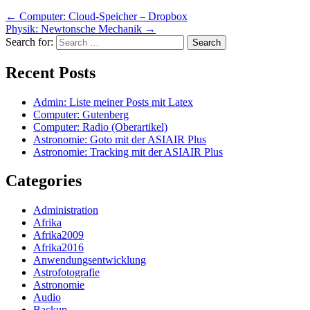
←
Computer: Cloud-Speicher – Dropbox
Physik: Newtonsche Mechanik
→
Search for:
Recent Posts
Admin: Liste meiner Posts mit Latex
Computer: Gutenberg
Computer: Radio (Oberartikel)
Astronomie: Goto mit der ASIAIR Plus
Astronomie: Tracking mit der ASIAIR Plus
Categories
Administration
Afrika
Afrika2009
Afrika2016
Anwendungsentwicklung
Astrofotografie
Astronomie
Audio
Backup