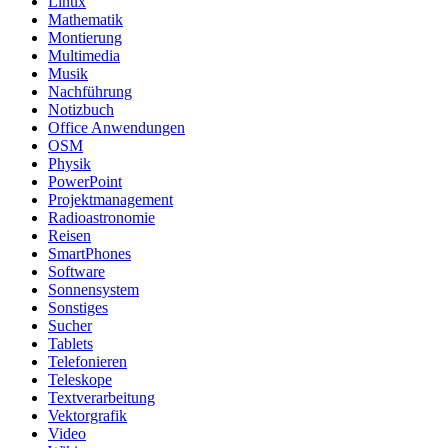
Linux
Mathematik
Montierung
Multimedia
Musik
Nachführung
Notizbuch
Office Anwendungen
OSM
Physik
PowerPoint
Projektmanagement
Radioastronomie
Reisen
SmartPhones
Software
Sonnensystem
Sonstiges
Sucher
Tablets
Telefonieren
Teleskope
Textverarbeitung
Vektorgrafik
Video