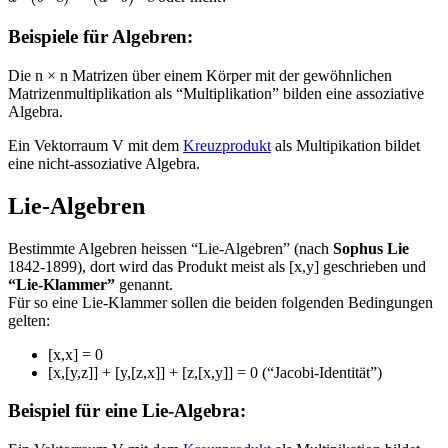
Beispiele für Algebren:
Die n × n Matrizen über einem Körper mit der gewöhnlichen
Matrizenmultiplikation als “Multiplikation” bilden eine assoziative
Algebra.
Ein Vektorraum V mit dem
Kreuzprodukt
als Multipikation bildet
eine nicht-assoziative Algebra.
Lie-Algebren
Bestimmte Algebren heissen “Lie-Algebren” (nach
Sophus Lie
1842-1899), dort wird das Produkt meist als [x,y] geschrieben und
“Lie-Klammer”
genannt.
Für so eine Lie-Klammer sollen die beiden folgenden Bedingungen
gelten:
[x,x] = 0
[x,[y,z]] + [y,[z,x]] + [z,[x,y]] = 0 (“Jacobi-Identität”)
Beispiel für eine Lie-Algebra: