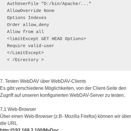
AuthUserFile "D:/bin/Apache/..."

AllowOverride None

Options Indexes

Order allow,deny

Allow from all

<limitExcept GET HEAD Options>

Require valid-user

</LimitExcept>

< /Directory >
7. Testen WebDAV über WebDAV-Clients
Es gibt verschiedene Möglichkeiten, von der Client-Seite den
Zugriff auf unseren konfigurierten WebDAV-Server zu testen.
7.1 Web-Browser
Über einen Web-Browser (z.B- Mozilla Firefox) können wir über
die URL
http://192.168.2.100/MyDoc