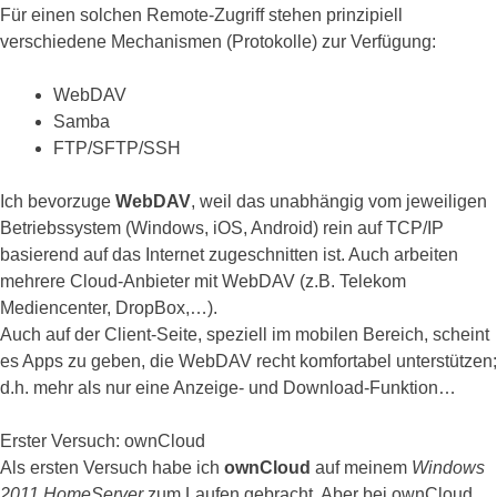
Für einen solchen Remote-Zugriff stehen prinzipiell
verschiedene Mechanismen (Protokolle) zur Verfügung:
WebDAV
Samba
FTP/SFTP/SSH
Ich bevorzuge
WebDAV
, weil das unabhängig vom jeweiligen
Betriebssystem (Windows, iOS, Android) rein auf TCP/IP
basierend auf das Internet zugeschnitten ist. Auch arbeiten
mehrere Cloud-Anbieter mit WebDAV (z.B. Telekom
Mediencenter, DropBox,…).
Auch auf der Client-Seite, speziell im mobilen Bereich, scheint
es Apps zu geben, die WebDAV recht komfortabel unterstützen;
d.h. mehr als nur eine Anzeige- und Download-Funktion…
Erster Versuch: ownCloud
Als ersten Versuch habe ich
ownCloud
auf meinem
Windows
2011 HomeServer
zum Laufen gebracht. Aber bei ownCloud