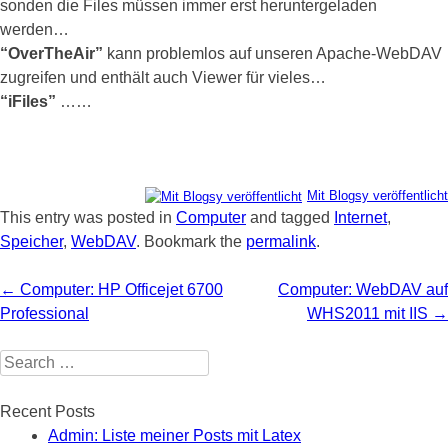
sonden die Files müssen immer erst heruntergeladen
werden…
“OverTheAir”
kann problemlos auf unseren Apache-WebDAV
zugreifen und enthält auch Viewer für vieles…
“iFiles”
……
Mit Blogsy veröffentlicht
This entry was posted in
Computer
and tagged
Internet
,
Speicher
,
WebDAV
. Bookmark the
permalink
.
Post navigation
←
Computer: HP Officejet 6700
Computer: WebDAV auf
Professional
WHS2011 mit IIS
→
Search for:
Recent Posts
Admin: Liste meiner Posts mit Latex