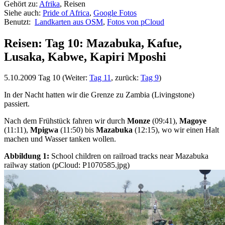
Gehört zu:
Afrika
, Reisen
Siehe auch:
Pride of Africa
,
Google Fotos
Benutzt:
Landkarten aus OSM
,
Fotos von pCloud
Reisen: Tag 10: Mazabuka, Kafue,
Lusaka, Kabwe, Kapiri Mposhi
5.10.2009 Tag 10 (Weiter:
Tag 11
, zurück:
Tag 9
)
In der Nacht hatten wir die Grenze zu Zambia (Livingstone)
passiert.
Nach dem Frühstück fahren wir durch
Monze
(09:41),
Magoye
(11:11),
Mpigwa
(11:50) bis
Mazabuka
(12:15), wo wir einen Halt
machen und Wasser tanken wollen.
Abbildung 1:
School children on railroad tracks near Mazabuka
railway station (pCloud: P1070585.jpg)