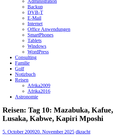
Administration
Backup
DVB-T
E-Mail
Internet
Office Anwendungen
SmartPhones
Tablets
Windows
WordPress
Consulting
Familie
Golf
Notizbuch
Reisen
Afrika2009
Afrika2016
Astronomie
Reisen: Tag 10: Mazabuka, Kafue,
Lusaka, Kabwe, Kapiri Mposhi
5. October 2009
20. November 2025
dkracht