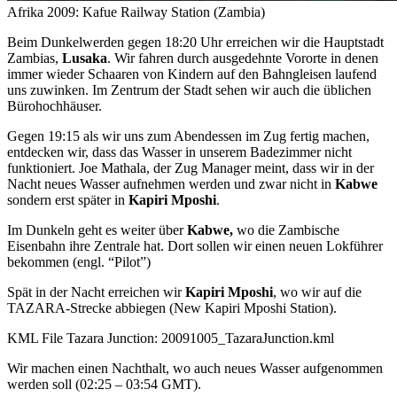
Afrika 2009: Kafue Railway Station (Zambia)
Beim Dunkelwerden gegen 18:20 Uhr erreichen wir die Hauptstadt
Zambias,
Lusaka
. Wir fahren durch ausgedehnte Vororte in denen
immer wieder Schaaren von Kindern auf den Bahngleisen laufend
uns zuwinken. Im Zentrum der Stadt sehen wir auch die üblichen
Bürohochhäuser.
Gegen 19:15 als wir uns zum Abendessen im Zug fertig machen,
entdecken wir, dass das Wasser in unserem Badezimmer nicht
funktioniert. Joe Mathala, der Zug Manager meint, dass wir in der
Nacht neues Wasser aufnehmen werden und zwar nicht in
Kabwe
sondern erst später in
Kapiri Mposhi
.
Im Dunkeln geht es weiter über
Kabwe,
wo die Zambische
Eisenbahn ihre Zentrale hat. Dort sollen wir einen neuen Lokführer
bekommen (engl. “Pilot”)
Spät in der Nacht erreichen wir
Kapiri Mposhi
, wo wir auf die
TAZARA-Strecke abbiegen (New Kapiri Mposhi Station).
KML File Tazara Junction: 20091005_TazaraJunction.kml
Wir machen einen Nachthalt, wo auch neues Wasser aufgenommen
werden soll (02:25 – 03:54 GMT).