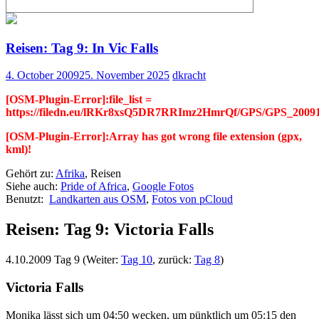
Reisen: Tag 9: In Vic Falls
4. October 2009
25. November 2025
dkracht
[OSM-Plugin-Error]:file_list =
https://filedn.eu/lRKr8xsQ5DR7RRImz2HmrQf/GPS/GPS_200910
[OSM-Plugin-Error]:Array has got wrong file extension (gpx,
kml)!
Gehört zu:
Afrika
, Reisen
Siehe auch:
Pride of Africa
,
Google Fotos
Benutzt:
Landkarten aus OSM
,
Fotos von pCloud
Reisen: Tag 9: Victoria Falls
4.10.2009 Tag 9 (Weiter:
Tag 10
, zurück:
Tag 8
)
Victoria Falls
Monika lässt sich um 04:50 wecken, um pünktlich um 05:15 den