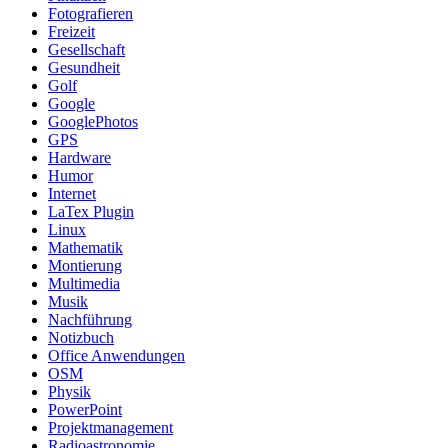
Fotografieren
Freizeit
Gesellschaft
Gesundheit
Golf
Google
GooglePhotos
GPS
Hardware
Humor
Internet
LaTex Plugin
Linux
Mathematik
Montierung
Multimedia
Musik
Nachführung
Notizbuch
Office Anwendungen
OSM
Physik
PowerPoint
Projektmanagement
Radioastronomie