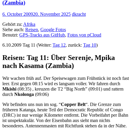
(Zambia)
6. October 2009
20. November 2025
dkracht
Gehört zu:
Afrika
Siehe auch:
Reisen
,
Google Fotos
Benutzt:
GPS-Tracks aus GitHub
,
Fotos von pCloud
6.10.2009 Tag 11 (Weiter:
Tag 12
, zurück:
Tag 10
)
Reisen: Tag 11: Über Serenje, Mpika
nach Kasama (Zambia)
Wir wachen früh auf. Der Speisewagen zum Frühstück ist noch fast
leer. Erst gegen 08:15 wird es langsam voller. Wir fahren durch
Mkishi
(08:35) , kreuzen die T2 “Big North” (09:01) und rattern
durch
Nkolonga
(09:06)
Wir befinden uns nun im sog. “
Copper Belt
“. Die Grenze zum
früheren Katanga, heute Teil der Democratic Republic of Congo
(DRC) ist nur wenige Kilometer entfernt. Die Vorbeifahrt per Bahn
ist unspektakulär. Von der Eisenbahn aus sieht man nichts
besonderes. Antennenmasten mit Richtfunk stehen da in der Nähe.