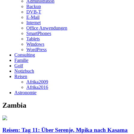
Administration
Backup
DVB-T
E-Mail
Internet
Office Anwendungen
SmartPhones
Tablets
Windows
WordPress
Consulting
Familie
Golf
Notizbuch
Reisen
Afrika2009
Afrika2016
Astronomie
Zambia
Reisen: Tag 11: Über Serenje, Mpika nach Kasama