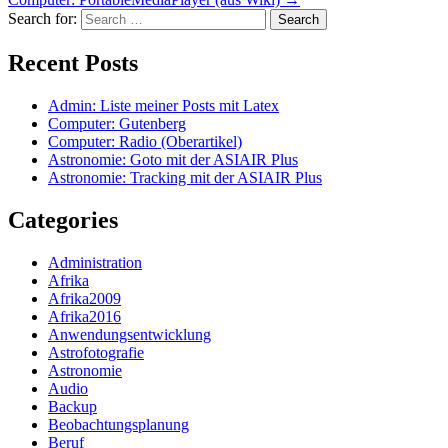
Search for:
Recent Posts
Admin: Liste meiner Posts mit Latex
Computer: Gutenberg
Computer: Radio (Oberartikel)
Astronomie: Goto mit der ASIAIR Plus
Astronomie: Tracking mit der ASIAIR Plus
Categories
Administration
Afrika
Afrika2009
Afrika2016
Anwendungsentwicklung
Astrofotografie
Astronomie
Audio
Backup
Beobachtungsplanung
Beruf