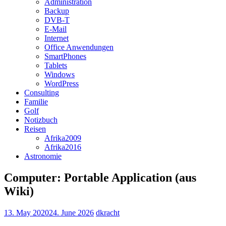
Administration
Backup
DVB-T
E-Mail
Internet
Office Anwendungen
SmartPhones
Tablets
Windows
WordPress
Consulting
Familie
Golf
Notizbuch
Reisen
Afrika2009
Afrika2016
Astronomie
Computer: Portable Application (aus
Wiki)
13. May 2020
24. June 2026
dkracht