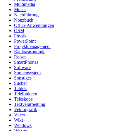
Multimedia
Musik
Nachführung
Notizbuch
Office Anwendungen
OSM
Physik
PowerPoint
Projektmanagement
Radioastronomie
Reisen
SmartPhones
Software
Sonnensystem
Sonstiges
Sucher
Tablets
Telefonieren
Teleskope
Textverarbeitung
Vektorgrafik
Video
Wiki
Windows
Wissen