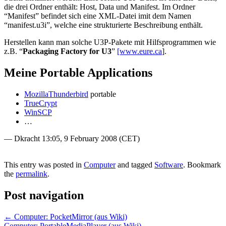
die drei Ordner enthält: Host, Data und Manifest. Im Ordner
“Manifest” befindet sich eine XML-Datei imit dem Namen
“manifest.u3i”, welche eine strukturierte Beschreibung enthält.
Herstellen kann man solche U3P-Pakete mit Hilfsprogrammen wie
z.B. “
Packaging Factory for U3
”
[www.eure.ca
].
Meine Portable Applications
MozillaThunderbird
portable
TrueCrypt
WinSCP
…
— Dkracht 13:05, 9 February 2008 (CET)
This entry was posted in
Computer
and tagged
Software
. Bookmark
the
permalink
.
Post navigation
←
Computer: PocketMirror (aus Wiki)
Computer: PortableMediaPlayer (aus Wiki)
→