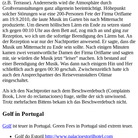
(z.B. Terrasse). Andererseits wird die Atmosphäre durch
Großveranstaltungen ganz allgemein beeinträchtigt. Höhepunkt
solcher Störungen war eine 200-Personen Fete der Firma Oriflame
am 19.9.2010, die laute Musik im Garten bis nach Mitternacht
produzierte. Um diesem höllischen Lärm ein Ende zu setzen stand
ich gegen 00:10 Uhr aus dem Bett auf, zog mich an und ging zur
Rezeption, wo ich um die sofortige Beendigung des Lärms bat. An
der Rezeption war nur der Nachtportier anwesend. Er sagte, dass die
Musik um Mitternacht zu Ende sein sollte. Nach einigen Minuten
kamen zwei verantwortliche Damen der Firma Oriflame und sagten
mir, sie würden die Musik jetzt “leiser” machen. Ich bestand auf
einer Beendigung der Musik. Was dann nach einigem Hin und Her
schließlich auch gegen 00:30 geschah. Zwischenzeitlich hatte ich
auch den Ansprechpartner des Reiseveranstalters Olimar
eingeschaltet.
Als ich den Nachtprotier nach dem Beschwerdebuch (Complaints
Book, Livre do reclamaciones) frage, stellte der sich unwissend.
Trotz mehrfachen Bittens bekam ich das Beschwerdebuch nicht.
Golf in Portugal
Golf
ist teuer in Portugal. Green Fees in Portugal sind extrem teuer.
Golf do Estoril
http://www.palacioestorilhotel.com