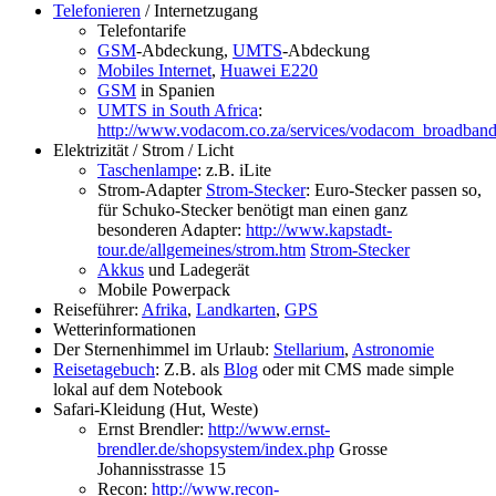
Telefonieren
/ Internetzugang
Telefontarife
GSM
-Abdeckung,
UMTS
-Abdeckung
Mobiles Internet
,
Huawei E220
GSM
in Spanien
UMTS in South Africa
:
http://www.vodacom.co.za/services/vodacom_broadband/
Elektrizität / Strom / Licht
Taschenlampe
: z.B. iLite
Strom-Adapter
Strom-Stecker
: Euro-Stecker passen so,
für Schuko-Stecker benötigt man einen ganz
besonderen Adapter:
http://www.kapstadt-
tour.de/allgemeines/strom.htm
Strom-Stecker
Akkus
und Ladegerät
Mobile Powerpack
Reiseführer:
Afrika
,
Landkarten
,
GPS
Wetterinformationen
Der Sternenhimmel im Urlaub:
Stellarium
,
Astronomie
Reisetagebuch
: Z.B. als
Blog
oder mit CMS made simple
lokal auf dem Notebook
Safari-Kleidung (Hut, Weste)
Ernst Brendler:
http://www.ernst-
brendler.de/shopsystem/index.php
Grosse
Johannisstrasse 15
Recon:
http://www.recon-