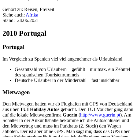
Gehört zu: Reisen, Freizeit
Siehe auch:
Afrika
Stand: 24.06.2021
2010 Portugal
Portugal
Im Vergleich zu Spanien viel viel angenehmer als Urlaubsland.
Gesamtzahl von Urlaubern – gefühlt – nur max. ein Zehntel
des spanischen Touristenrummels
Deutsche Urlauber in der Minderzahl – fast unsichtbar
Mietwagen
Den Mietwagen hatten wir ab Flughafen mit GPS von Deutschland
aus über
TUI Holiday Autos
gebucht. Der TUI-Voucher ging dann
auf die lokale Mietwagenfirma
Guerin
(
http://www.guerin.pt
). Am
Schalter in der Ankunftshalle bekomme ich die Autoschlüssel und
den Mietvertrag und muss im Parkhaus (2. Stock) den Wagen
abholen. Der ist aber ohne GPS. Man sagt mir, dass das GPS über
einen Subkontraktor läuft und dass ich dafür einen extra Voucher