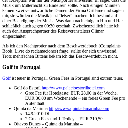
der Rezeption war nur der Nachtportier anwesend. Er sagte, dass die
Musik um Mitternacht zu Ende sein sollte. Nach einigen Minuten
kamen zwei verantwortliche Damen der Firma Oriflame und sagten
mir, sie würden die Musik jetzt “leiser” machen. Ich bestand auf
einer Beendigung der Musik. Was dann nach einigem Hin und Her
schließlich auch gegen 00:30 geschah. Zwischenzeitlich hatte ich
auch den Ansprechpartner des Reiseveranstalters Olimar
eingeschaltet.
Als ich den Nachtprotier nach dem Beschwerdebuch (Complaints
Book, Livre do reclamaciones) frage, stellte der sich unwissend.
Trotz mehrfachen Bittens bekam ich das Beschwerdebuch nicht.
Golf in Portugal
Golf
ist teuer in Portugal. Green Fees in Portugal sind extrem teuer.
Golf do Estoril
http://www.palacioestorilhotel.com
Gree Fee für Hotelgäste: EUR 28,00 in der Woche,
EUR 36,00 am Wochenende – ein freies Green Fee pro
Aufenthalt
Quinta da Marinha
http://www.quintadamarinha.com
14.9.2010 Di
2 Green Fees und 1 Trolley = EUR 219,50
Oitavos Dunes – Quinta da Marinha –