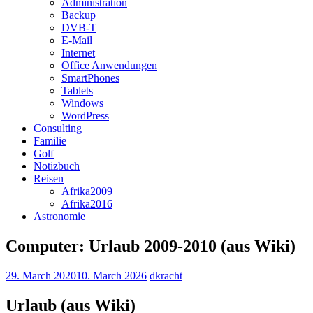
Administration
Backup
DVB-T
E-Mail
Internet
Office Anwendungen
SmartPhones
Tablets
Windows
WordPress
Consulting
Familie
Golf
Notizbuch
Reisen
Afrika2009
Afrika2016
Astronomie
Computer: Urlaub 2009-2010 (aus Wiki)
29. March 2020
10. March 2026
dkracht
Urlaub (aus Wiki)