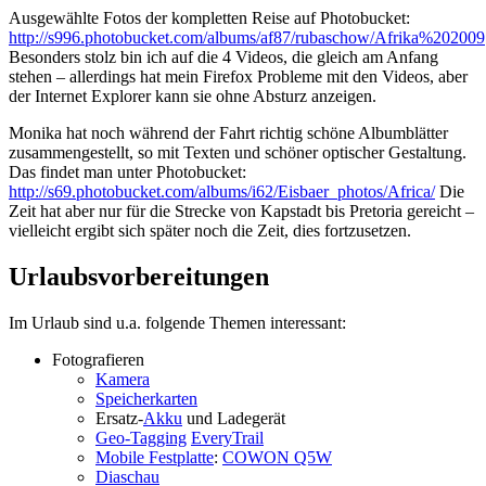
Ausgewählte Fotos der kompletten Reise auf Photobucket:
http://s996.photobucket.com/albums/af87/rubaschow/Afrika%202009
Besonders stolz bin ich auf die 4 Videos, die gleich am Anfang
stehen – allerdings hat mein Firefox Probleme mit den Videos, aber
der Internet Explorer kann sie ohne Absturz anzeigen.
Monika hat noch während der Fahrt richtig schöne Albumblätter
zusammengestellt, so mit Texten und schöner optischer Gestaltung.
Das findet man unter Photobucket:
http://s69.photobucket.com/albums/i62/Eisbaer_photos/Africa/
Die
Zeit hat aber nur für die Strecke von Kapstadt bis Pretoria gereicht –
vielleicht ergibt sich später noch die Zeit, dies fortzusetzen.
Urlaubsvorbereitungen
Im Urlaub sind u.a. folgende Themen interessant:
Fotografieren
Kamera
Speicherkarten
Ersatz-
Akku
und Ladegerät
Geo-Tagging
EveryTrail
Mobile Festplatte
:
COWON Q5W
Diaschau