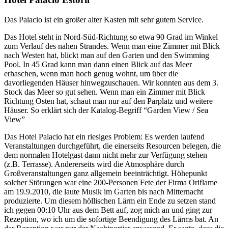
Das Palacio ist ein großer alter Kasten mit sehr gutem Service.
Das Hotel steht in Nord-Süd-Richtung so etwa 90 Grad im Winkel
zum Verlauf des nahen Strandes. Wenn man eine Zimmer mit Blick
nach Westen hat, blickt man auf den Garten und den Swimming
Pool. In 45 Grad kann man dann einen Blick auf das Meer
erhaschen, wenn man hoch genug wohnt, um über die
davorliegenden Häuser hinwegzuschauen. Wir konnten aus dem 3.
Stock das Meer so gut sehen. Wenn man ein Zimmer mit Blick
Richtung Osten hat, schaut man nur auf den Parplatz und weitere
Häuser. So erklärt sich der Katalog-Begriff “Garden View / Sea
View”
Das Hotel Palacio hat ein riesiges Problem: Es werden laufend
Veranstaltungen durchgeführt, die einerseits Resourcen belegen, die
dem normalen Hotelgast dann nicht mehr zur Verfügung stehen
(z.B. Terrasse). Andererseits wird die Atmosphäre durch
Großveranstaltungen ganz allgemein beeinträchtigt. Höhepunkt
solcher Störungen war eine 200-Personen Fete der Firma Oriflame
am 19.9.2010, die laute Musik im Garten bis nach Mitternacht
produzierte. Um diesem höllischen Lärm ein Ende zu setzen stand
ich gegen 00:10 Uhr aus dem Bett auf, zog mich an und ging zur
Rezeption, wo ich um die sofortige Beendigung des Lärms bat. An