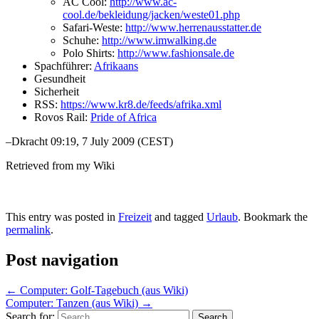
AC Cool:
http://www.ac-
cool.de/bekleidung/jacken/weste01.php
Safari-Weste:
http://www.herrenausstatter.de
Schuhe:
http://www.imwalking.de
Polo Shirts:
http://www.fashionsale.de
Spachführer:
Afrikaans
Gesundheit
Sicherheit
RSS:
https://www.kr8.de/feeds/afrika.xml
Rovos Rail:
Pride of Africa
–Dkracht 09:19, 7 July 2009 (CEST)
Retrieved from my Wiki
This entry was posted in
Freizeit
and tagged
Urlaub
. Bookmark the
permalink
.
Post navigation
←
Computer: Golf-Tagebuch (aus Wiki)
Computer: Tanzen (aus Wiki)
→
Search for: