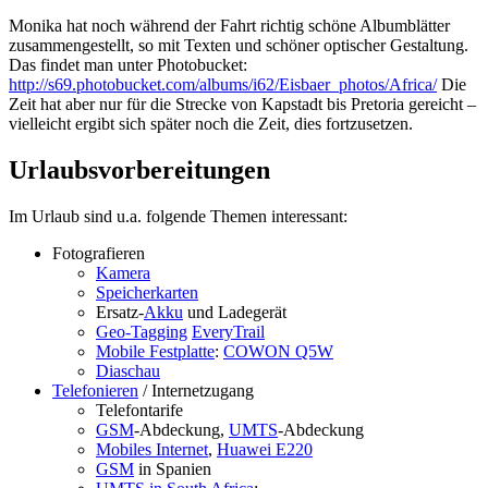
Monika hat noch während der Fahrt richtig schöne Albumblätter
zusammengestellt, so mit Texten und schöner optischer Gestaltung.
Das findet man unter Photobucket:
http://s69.photobucket.com/albums/i62/Eisbaer_photos/Africa/
Die
Zeit hat aber nur für die Strecke von Kapstadt bis Pretoria gereicht –
vielleicht ergibt sich später noch die Zeit, dies fortzusetzen.
Urlaubsvorbereitungen
Im Urlaub sind u.a. folgende Themen interessant:
Fotografieren
Kamera
Speicherkarten
Ersatz-
Akku
und Ladegerät
Geo-Tagging
EveryTrail
Mobile Festplatte
:
COWON Q5W
Diaschau
Telefonieren
/ Internetzugang
Telefontarife
GSM
-Abdeckung,
UMTS
-Abdeckung
Mobiles Internet
,
Huawei E220
GSM
in Spanien