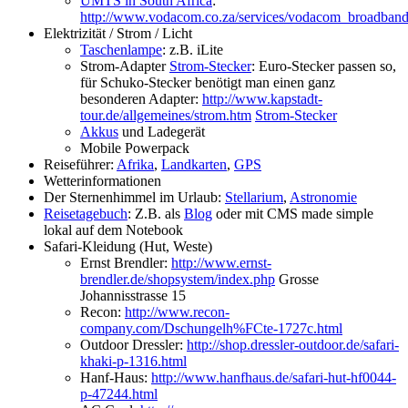
UMTS in South Africa
:
http://www.vodacom.co.za/services/vodacom_broadband/
Elektrizität / Strom / Licht
Taschenlampe
: z.B. iLite
Strom-Adapter
Strom-Stecker
: Euro-Stecker passen so,
für Schuko-Stecker benötigt man einen ganz
besonderen Adapter:
http://www.kapstadt-
tour.de/allgemeines/strom.htm
Strom-Stecker
Akkus
und Ladegerät
Mobile Powerpack
Reiseführer:
Afrika
,
Landkarten
,
GPS
Wetterinformationen
Der Sternenhimmel im Urlaub:
Stellarium
,
Astronomie
Reisetagebuch
: Z.B. als
Blog
oder mit CMS made simple
lokal auf dem Notebook
Safari-Kleidung (Hut, Weste)
Ernst Brendler:
http://www.ernst-
brendler.de/shopsystem/index.php
Grosse
Johannisstrasse 15
Recon:
http://www.recon-
company.com/Dschungelh%FCte-1727c.html
Outdoor Dressler:
http://shop.dressler-outdoor.de/safari-
khaki-p-1316.html
Hanf-Haus:
http://www.hanfhaus.de/safari-hut-hf0044-
p-47244.html