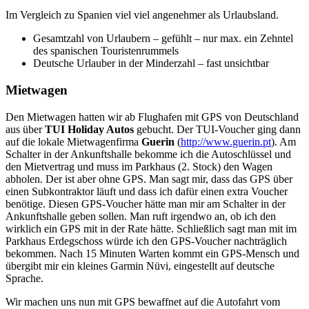
Im Vergleich zu Spanien viel viel angenehmer als Urlaubsland.
Gesamtzahl von Urlaubern – gefühlt – nur max. ein Zehntel
des spanischen Touristenrummels
Deutsche Urlauber in der Minderzahl – fast unsichtbar
Mietwagen
Den Mietwagen hatten wir ab Flughafen mit GPS von Deutschland
aus über
TUI Holiday Autos
gebucht. Der TUI-Voucher ging dann
auf die lokale Mietwagenfirma
Guerin
(
http://www.guerin.pt
). Am
Schalter in der Ankunftshalle bekomme ich die Autoschlüssel und
den Mietvertrag und muss im Parkhaus (2. Stock) den Wagen
abholen. Der ist aber ohne GPS. Man sagt mir, dass das GPS über
einen Subkontraktor läuft und dass ich dafür einen extra Voucher
benötige. Diesen GPS-Voucher hätte man mir am Schalter in der
Ankunftshalle geben sollen. Man ruft irgendwo an, ob ich den
wirklich ein GPS mit in der Rate hätte. Schließlich sagt man mit im
Parkhaus Erdegschoss würde ich den GPS-Voucher nachträglich
bekommen. Nach 15 Minuten Warten kommt ein GPS-Mensch und
übergibt mir ein kleines Garmin Nüvi, eingestellt auf deutsche
Sprache.
Wir machen uns nun mit GPS bewaffnet auf die Autofahrt vom