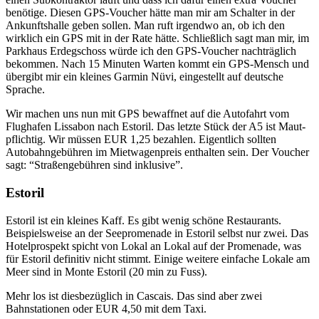
benötige. Diesen GPS-Voucher hätte man mir am Schalter in der
Ankunftshalle geben sollen. Man ruft irgendwo an, ob ich den
wirklich ein GPS mit in der Rate hätte. Schließlich sagt man mir, im
Parkhaus Erdegschoss würde ich den GPS-Voucher nachträglich
bekommen. Nach 15 Minuten Warten kommt ein GPS-Mensch und
übergibt mir ein kleines Garmin Nüvi, eingestellt auf deutsche
Sprache.
Wir machen uns nun mit GPS bewaffnet auf die Autofahrt vom
Flughafen Lissabon nach Estoril. Das letzte Stück der A5 ist Maut-
pflichtig. Wir müssen EUR 1,25 bezahlen. Eigentlich sollten
Autobahngebühren im Mietwagenpreis enthalten sein. Der Voucher
sagt: “Straßengebühren sind inklusive”.
Estoril
Estoril ist ein kleines Kaff. Es gibt wenig schöne Restaurants.
Beispielsweise an der Seepromenade in Estoril selbst nur zwei. Das
Hotelprospekt spicht von Lokal an Lokal auf der Promenade, was
für Estoril definitiv nicht stimmt. Einige weitere einfache Lokale am
Meer sind in Monte Estoril (20 min zu Fuss).
Mehr los ist diesbezüglich in Cascais. Das sind aber zwei
Bahnstationen oder EUR 4,50 mit dem Taxi.