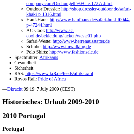
company.com/Dschungelh%FCte-1727c.html
Outdoor Dressler:
http://shop.dressler-outdoor.de/safari-
khaki-p-1316.html
Hanf-Haus:
http://www.hanfhaus.de/safari-hut-hf0044-
p-47244.html
AC Cool:
http://www.ac-
cool.de/bekleidung/jacken/weste01.php
Safari-Weste:
http://www.herrenausstatter.de
Schuhe:
http://www.imwalking.de
Polo Shirts:
http://www.fashionsale.de
Spachführer:
Afrikaans
Gesundheit
Sicherheit
RSS:
https://www.kr8.de/feeds/afrika.xml
Rovos Rail:
Pride of Africa
—
Dkracht
09:19, 7 July 2009 (CEST)
Historisches: Urlaub 2009-2010
2010 Portugal
Portugal