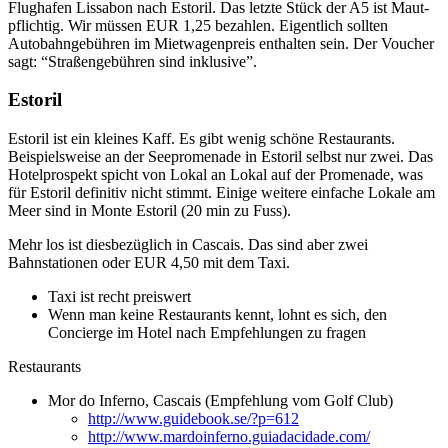
Flughafen Lissabon nach Estoril. Das letzte Stück der A5 ist Maut-
pflichtig. Wir müssen EUR 1,25 bezahlen. Eigentlich sollten
Autobahngebühren im Mietwagenpreis enthalten sein. Der Voucher
sagt: “Straßengebühren sind inklusive”.
Estoril
Estoril ist ein kleines Kaff. Es gibt wenig schöne Restaurants.
Beispielsweise an der Seepromenade in Estoril selbst nur zwei. Das
Hotelprospekt spicht von Lokal an Lokal auf der Promenade, was
für Estoril definitiv nicht stimmt. Einige weitere einfache Lokale am
Meer sind in Monte Estoril (20 min zu Fuss).
Mehr los ist diesbezüglich in Cascais. Das sind aber zwei
Bahnstationen oder EUR 4,50 mit dem Taxi.
Taxi ist recht preiswert
Wenn man keine Restaurants kennt, lohnt es sich, den
Concierge im Hotel nach Empfehlungen zu fragen
Restaurants
Mor do Inferno, Cascais (Empfehlung vom Golf Club)
http://www.guidebook.se/?p=612
http://www.mardoinferno.guiadacidade.com/