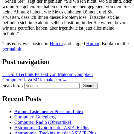
“Sehen Sie”, sagt der Ingenieur, “Sie wissen nicht, wo Sie sind, oder
wohin Sie gehen. Sie haben ein Versprechen gegeben, von dem Sie
keine Ahnung haben, wie Sie es einhalten können, und Sie
erwarten, dass ich Ihnen dieses Problem löse. Tatsache ist: Sie
befinden sich in exakt derselben Position, in der Sie waren, bevor
wir uns getroffen haben, aber irgendwie ist jetzt alles meine
Schuld.”
This entry was posted in
Humor
and tagged
Humor
. Bookmark the
permalink
.
Post navigation
←
Golf Technik Perfekt von Malcom Campbell
Computer: Java SDK makecert
→
Search for:
Recent Posts
Admin: Liste meiner Posts mit Latex
Computer: Gutenberg
Computer: Radio (Oberartikel)
Astronomie: Goto mit der ASIAIR Plus
Astronomie: Tracking mit der ASIAIR Plus