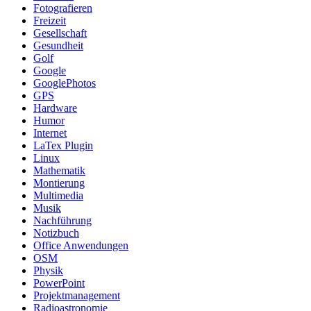
Fotografieren
Freizeit
Gesellschaft
Gesundheit
Golf
Google
GooglePhotos
GPS
Hardware
Humor
Internet
LaTex Plugin
Linux
Mathematik
Montierung
Multimedia
Musik
Nachführung
Notizbuch
Office Anwendungen
OSM
Physik
PowerPoint
Projektmanagement
Radioastronomie