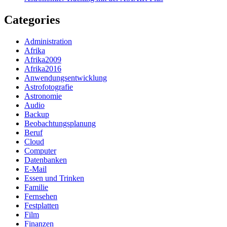
Categories
Administration
Afrika
Afrika2009
Afrika2016
Anwendungsentwicklung
Astrofotografie
Astronomie
Audio
Backup
Beobachtungsplanung
Beruf
Cloud
Computer
Datenbanken
E-Mail
Essen und Trinken
Familie
Fernsehen
Festplatten
Film
Finanzen