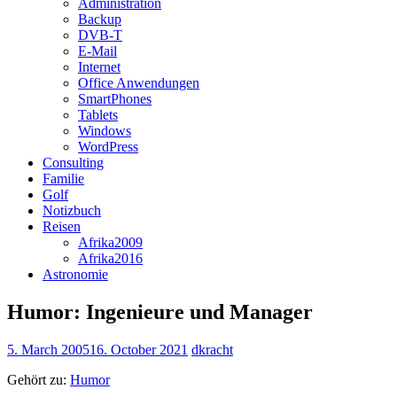
Administration
Backup
DVB-T
E-Mail
Internet
Office Anwendungen
SmartPhones
Tablets
Windows
WordPress
Consulting
Familie
Golf
Notizbuch
Reisen
Afrika2009
Afrika2016
Astronomie
Humor: Ingenieure und Manager
5. March 2005
16. October 2021
dkracht
Gehört zu:
Humor