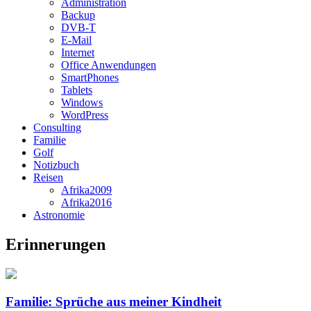
Administration
Backup
DVB-T
E-Mail
Internet
Office Anwendungen
SmartPhones
Tablets
Windows
WordPress
Consulting
Familie
Golf
Notizbuch
Reisen
Afrika2009
Afrika2016
Astronomie
Erinnerungen
Familie: Sprüche aus meiner Kindheit