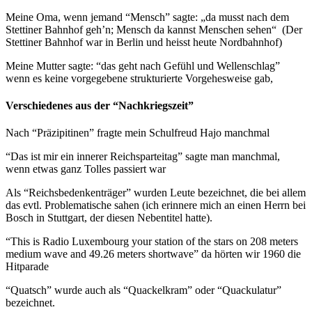
Meine Oma, wenn jemand “Mensch” sagte: „da musst nach dem
Stettiner Bahnhof geh’n; Mensch da kannst Menschen sehen“ (Der
Stettiner Bahnhof war in Berlin und heisst heute Nordbahnhof)
Meine Mutter sagte: “das geht nach Gefühl und Wellenschlag”
wenn es keine vorgegebene strukturierte Vorgehesweise gab,
Verschiedenes aus der “Nachkriegszeit”
Nach “Präzipitinen” fragte mein Schulfreud Hajo manchmal
“Das ist mir ein innerer Reichsparteitag” sagte man manchmal,
wenn etwas ganz Tolles passiert war
Als “Reichsbedenkenträger” wurden Leute bezeichnet, die bei allem
das evtl. Problematische sahen (ich erinnere mich an einen Herrn bei
Bosch in Stuttgart, der diesen Nebentitel hatte).
“This is Radio Luxembourg your station of the stars on 208 meters
medium wave and 49.26 meters shortwave” da hörten wir 1960 die
Hitparade
“Quatsch” wurde auch als “Quackelkram” oder “Quackulatur”
bezeichnet.