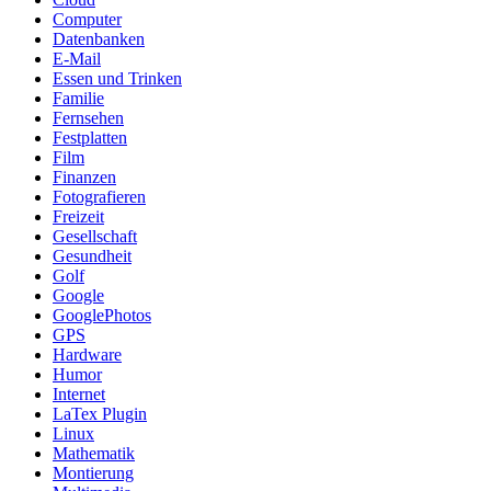
Computer
Datenbanken
E-Mail
Essen und Trinken
Familie
Fernsehen
Festplatten
Film
Finanzen
Fotografieren
Freizeit
Gesellschaft
Gesundheit
Golf
Google
GooglePhotos
GPS
Hardware
Humor
Internet
LaTex Plugin
Linux
Mathematik
Montierung