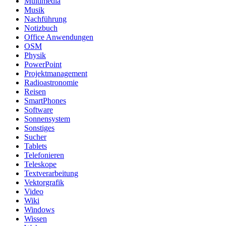
Multimedia
Musik
Nachführung
Notizbuch
Office Anwendungen
OSM
Physik
PowerPoint
Projektmanagement
Radioastronomie
Reisen
SmartPhones
Software
Sonnensystem
Sonstiges
Sucher
Tablets
Telefonieren
Teleskope
Textverarbeitung
Vektorgrafik
Video
Wiki
Windows
Wissen