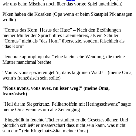
wir uns beim Mischen noch über das vorige Spiel unterhielten)
Piken haben die Kosaken (Opa wenn er beim Skatspiel Pik ansagen
wollte)
“Cornus das Korn, Hasus der Hase” – Nach den Erzählungen
meiner Mutter der Spruch ihres Lateinlehrers, als ein Schüler
“Cornus” nicht als “das Horn” übersetzte, sondern fälschlich als
“das Korn”
“tenebrae
appropinqu
abat
” eine lateinische Wendung, die meine
Mutter manchmal brachte
“Voulez vous spazieren geh’n, dans la grünen Wald?” (meine Oma,
wenn’s französisch sein sollte)
“Nous avons, vous avez, nu isser weg!” (meine Oma,
französisch)
“Heil dir im Siegerkranz, Pellkartoffeln mit Heringsschwanz” sagte
meine Oma wenn es um alte Zeiten ging
“Eingehüllt in feuchte Tücher studiert er die Gesetzesbücher. Und
plötzlich schließt er messerscharf dass nicht sein kann, was nicht
sein darf” (ein Ringelnatz-Zitat meiner Oma)