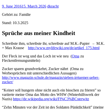
9. June 2016
15. March 2026
dkracht
Gehört zu: Familie
Stand: 10.3.2025
Sprüche aus meiner Kindheit
Schreibste ihm, schreibste ihr, schreibste auf M.K.-Papier – M.K.
= Max Krause
http://www.mylifewiki.org/de/artikel_175.html
Der Fleck ist weg und das Loch ist wie neu (
Oma
zu
Fleckentfernungsmitteln)
Zucker sparen grundverkehrt, Zucker nährt (Oma zu
Werbesprüchen mit unterschiedlichen Aussagen)
http://www.magazin-schule.de/magazin/sieben-irrtuemer-ueber-
zucker/
“Keiner soll hungern ohne nicht auch ein bisschen zu frieren” so
variierte meine Oma das Motto des WHW (Winterhilfswerk der
Nazis)
https://de.wikipedia.org/wiki/Fl%C3%BCsterwitz
“Zehn Minuten vor der Zeit ist des Soldaten Pünktlichkeit” (meine