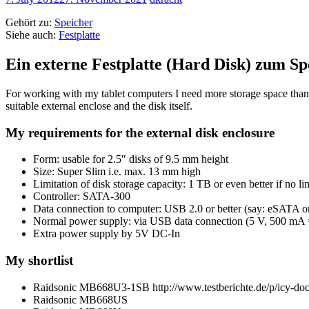
Gehört zu:
Speicher
Siehe auch:
Festplatte
Ein externe Festplatte (Hard Disk) zum S
For working with my tablet computers I need more storage space than
suitable external enclose and the disk itself.
My requirements for the external disk enclosure
Form: usable for 2.5″ disks of 9.5 mm height
Size: Super Slim i.e. max. 13 mm high
Limitation of disk storage capacity: 1 TB or even better if no lim
Controller: SATA-300
Data connection to computer: USB 2.0 or better (say: eSATA 
Normal power supply: via USB data connection (5 V, 500 mA 
Extra power supply by 5V DC-In
My shortlist
Raidsonic MB668U3-1SB http://www.testberichte.de/p/icy-dock
Raidsonic MB668US