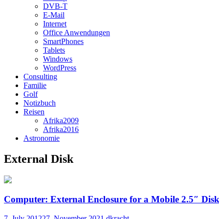
DVB-T
E-Mail
Internet
Office Anwendungen
SmartPhones
Tablets
Windows
WordPress
Consulting
Familie
Golf
Notizbuch
Reisen
Afrika2009
Afrika2016
Astronomie
External Disk
Computer: External Enclosure for a Mobile 2.5″ Dis
7. July 2012
27. November 2021
dkracht