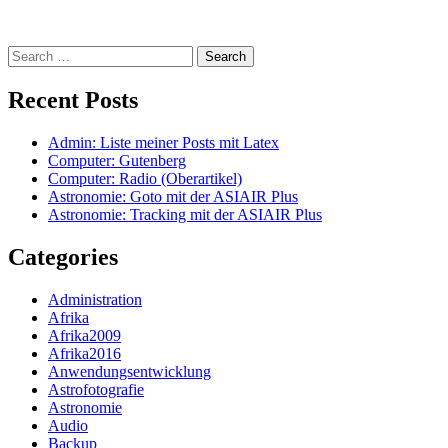
Search
for:
Recent Posts
Admin: Liste meiner Posts mit Latex
Computer: Gutenberg
Computer: Radio (Oberartikel)
Astronomie: Goto mit der ASIAIR Plus
Astronomie: Tracking mit der ASIAIR Plus
Categories
Administration
Afrika
Afrika2009
Afrika2016
Anwendungsentwicklung
Astrofotografie
Astronomie
Audio
Backup