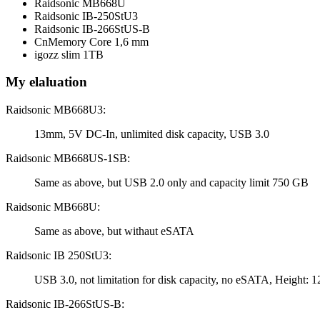
Raidsonic MB668U
Raidsonic IB-250StU3
Raidsonic IB-266StUS-B
CnMemory Core 1,6 mm
igozz slim 1TB
My elaluation
Raidsonic MB668U3:
13mm, 5V DC-In, unlimited disk capacity, USB 3.0
Raidsonic MB668US-1SB:
Same as above, but USB 2.0 only and capacity limit 750 GB
Raidsonic MB668U:
Same as above, but withaut eSATA
Raidsonic IB 250StU3:
USB 3.0, not limitation for disk capacity, no eSATA, Height
Raidsonic IB-266StUS-B: