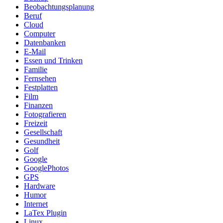
Beobachtungsplanung
Beruf
Cloud
Computer
Datenbanken
E-Mail
Essen und Trinken
Familie
Fernsehen
Festplatten
Film
Finanzen
Fotografieren
Freizeit
Gesellschaft
Gesundheit
Golf
Google
GooglePhotos
GPS
Hardware
Humor
Internet
LaTex Plugin
Linux