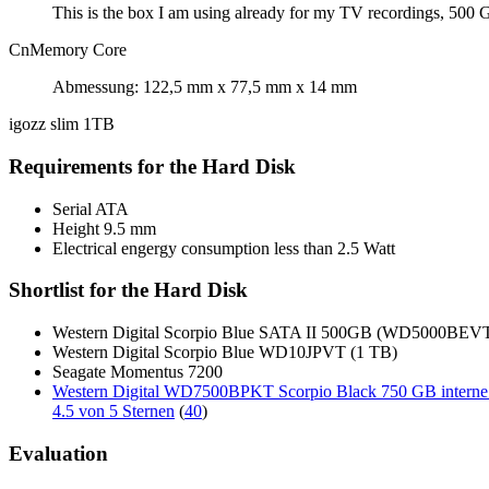
This is the box I am using already for my TV recordings, 500
CnMemory Core
Abmessung: 122,5 mm x 77,5 mm x 14 mm
igozz slim 1TB
Requirements for the Hard Disk
Serial ATA
Height 9.5 mm
Electrical engergy consumption less than 2.5 Watt
Shortlist for the Hard Disk
Western Digital Scorpio Blue SATA II 500GB (WD5000BEV
Western Digital Scorpio Blue WD10JPVT (1 TB)
Seagate Momentus 7200
Western Digital WD7500BPKT Scorpio Black 750 GB interne 
4.5 von 5 Sternen
(
40
)
Evaluation