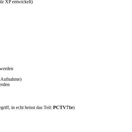
ür XP entwickelt)
 werden
i Aufnahme)
erden
ff, in echt heisst das Teil:
PCTV71e
)