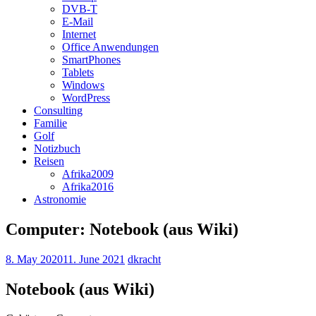
DVB-T
E-Mail
Internet
Office Anwendungen
SmartPhones
Tablets
Windows
WordPress
Consulting
Familie
Golf
Notizbuch
Reisen
Afrika2009
Afrika2016
Astronomie
Computer: Notebook (aus Wiki)
8. May 2020
11. June 2021
dkracht
Notebook (aus Wiki)