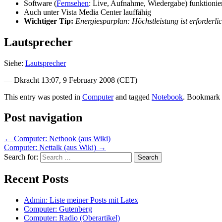
Software (
Fernsehen
: Live, Aufnahme, Wiedergabe) funktionie
Auch unter Vista Media Center lauffähig
Wichtiger Tip:
Energiesparplan: Höchstleistung ist erforderl
Lautsprecher
Siehe:
Lautsprecher
— Dkracht 13:07, 9 February 2008 (CET)
This entry was posted in
Computer
and tagged
Notebook
. Bookmark
Post navigation
←
Computer: Netbook (aus Wiki)
Computer: Nettalk (aus Wiki)
→
Search for:
Recent Posts
Admin: Liste meiner Posts mit Latex
Computer: Gutenberg
Computer: Radio (Oberartikel)