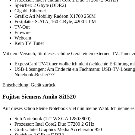
Speicher: 2 Gbyte (DDR2)
Gigabit Ethernet
Grafik: Ati Mobility Radeon X1700 256M
Festplatte: S-ATA, 160 GByte, 4200 UPM
TV-Out
Firewire
Webcam
Kein TV-Tuner
Mit dem Versuch, für dieses schöne Gerät einen externen TV-Tuner 
ExpessCard TV-Tuner wollte ich nicht (schlechte Erfahrung mit
USB-Lösungen: Am Ende rät ein Fachmann: USB-TV-Lösung
Notebook-Besiter???
Entscheidung: Gerät zurück
Fujitsu Siemens Amilo Si1520
Auf dieses schön kleine Notebook viel nun meine Wahl. Ich nenne e
Sub Notebook (12″ WXGA 1280×800)
Prozessor: Intel Core2 Duo T7200 2 GHz
Grafik: Intel Graphics Media Accellerator 950
Speicher: 2 GByte DDR2