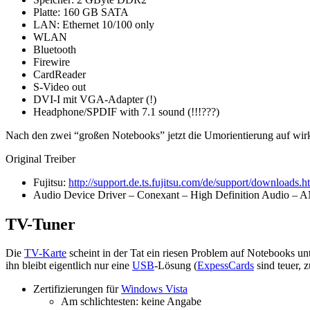
Platte: 160 GB SATA
LAN: Ethernet 10/100 only
WLAN
Bluetooth
Firewire
CardReader
S-Video out
DVI-I mit VGA-Adapter (!)
Headphone/SPDIF with 7.1 sound (!!!???)
Nach den zwei “großen Notebooks” jetzt die Umorientierung auf wirk
Original Treiber
Fujitsu:
http://support.de.ts.fujitsu.com/de/support/downloads.h
Audio Device Driver – Conexant – High Definition Audio – 
TV-Tuner
Die
TV-Karte
scheint in der Tat ein riesen Problem auf Notebooks un
ihn bleibt eigentlich nur eine
USB
-Lösung (
ExpessCards
sind teuer, 
Zertifizierungen für
Windows Vista
Am schlichtesten: keine Angabe