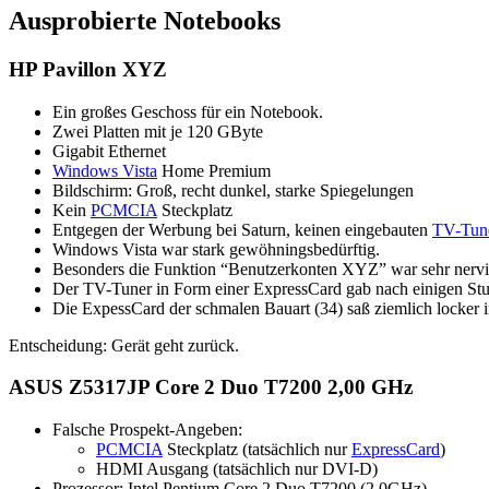
Ausprobierte Notebooks
HP Pavillon XYZ
Ein großes Geschoss für ein Notebook.
Zwei Platten mit je 120 GByte
Gigabit Ethernet
Windows Vista
Home Premium
Bildschirm: Groß, recht dunkel, starke Spiegelungen
Kein
PCMCIA
Steckplatz
Entgegen der Werbung bei Saturn, keinen eingebauten
TV-Tun
Windows Vista war stark gewöhningsbedürftig.
Besonders die Funktion “Benutzerkonten XYZ” war sehr nervig 
Der TV-Tuner in Form einer ExpressCard gab nach einigen St
Die ExpessCard der schmalen Bauart (34) saß ziemlich locker i
Entscheidung: Gerät geht zurück.
ASUS Z5317JP Core 2 Duo T7200 2,00 GHz
Falsche Prospekt-Angeben:
PCMCIA
Steckplatz (tatsächlich nur
ExpressCard
)
HDMI Ausgang (tatsächlich nur DVI-D)
Prozessor: Intel Pentium Core 2 Duo T7200 (2,0GHz)