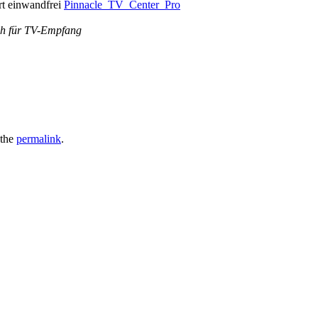
rt einwandfrei
Pinnacle_TV_Center_Pro
ich für TV-Empfang
 the
permalink
.