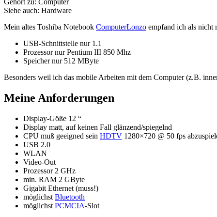
Gehört zu: Computer
Siehe auch: Hardware
Mein altes Toshiba Notebook
ComputerLonzo
empfand ich als nicht 
USB-Schnittstelle nur 1.1
Prozessor nur Pentium III 850 Mhz
Speicher nur 512 MByte
Besonders weil ich das mobile Arbeiten mit dem Computer (z.B. inner
Meine Anforderungen
Display-Göße 12 “
Display matt, auf keinen Fall glänzend/spiegelnd
CPU muß geeigned sein
HDTV
1280×720 @ 50 fps abzuspiel
USB 2.0
WLAN
Video-Out
Prozessor 2 GHz
min. RAM 2 GByte
Gigabit Ethernet (muss!)
möglichst
Bluetooth
möglichst
PCMCIA
-Slot