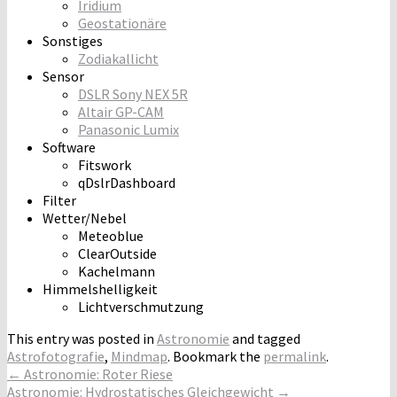
Iridium
Geostationäre
Sonstiges
Zodiakallicht
Sensor
DSLR Sony NEX 5R
Altair GP-CAM
Panasonic Lumix
Software
Fitswork
qDslrDashboard
Filter
Wetter/Nebel
Meteoblue
ClearOutside
Kachelmann
Himmelshelligkeit
Lichtverschmutzung
This entry was posted in
Astronomie
and tagged
Astrofotografie
,
Mindmap
. Bookmark the
permalink
.
Post
←
Astronomie: Roter Riese
Astronomie: Hydrostatisches Gleichgewicht
→