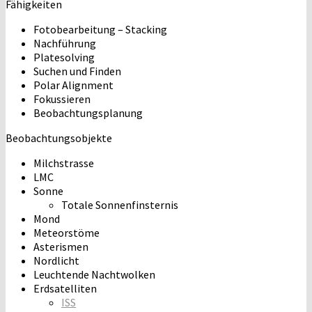
Fähigkeiten
Fotobearbeitung – Stacking
Nachführung
Platesolving
Suchen und Finden
Polar Alignment
Fokussieren
Beobachtungsplanung
Beobachtungsobjekte
Milchstrasse
LMC
Sonne
Totale Sonnenfinsternis
Mond
Meteorstöme
Asterismen
Nordlicht
Leuchtende Nachtwolken
Erdsatelliten
ISS