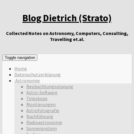
Blog Dietrich (Strato)
Collected Notes on Astronomy, Computers, Consulting,
Travelling et.al.
Toggle navigation
Home
Datenschutzerklärung
Astronomie
Beobachtungsplanung
Astro-Software
Teleskope
Montierungen
Astrofotografie
Nachführung
Radioastronomie
Sonnensystem