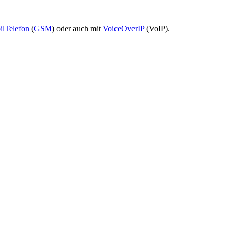
lTelefon
(
GSM
) oder auch mit
VoiceOverIP
(VoIP).