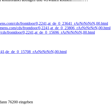
emens.com/cds/frontdoor/0,2241,at_de_0_23641_rArNrNrNrN,00.html
iemens.com/cds/frontdoor/0,2241,at_de_0_23806_rArNrNrNrN,00.html
m/cds/frontdoor/0,2241,at_de_0_15696_rArNrNrNrN,00.html
0,2241,de_de_0_15708_rArNrNrNrN,00.html
 dann 76200 eingeben