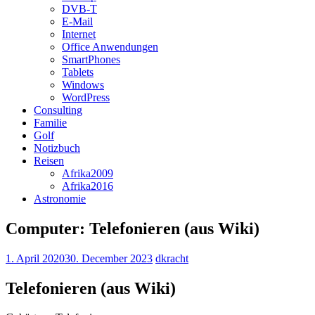
DVB-T
E-Mail
Internet
Office Anwendungen
SmartPhones
Tablets
Windows
WordPress
Consulting
Familie
Golf
Notizbuch
Reisen
Afrika2009
Afrika2016
Astronomie
Computer: Telefonieren (aus Wiki)
1. April 2020
30. December 2023
dkracht
Telefonieren (aus Wiki)