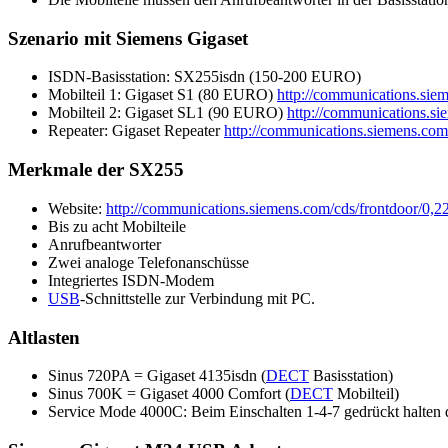
Szenario mit Siemens Gigaset
ISDN-Basisstation: SX255isdn (150-200 EURO)
Mobilteil 1: Gigaset S1 (80 EURO)
http://communications.si
Mobilteil 2: Gigaset SL1 (90 EURO)
http://communications.s
Repeater: Gigaset Repeater
http://communications.siemens.co
Merkmale der SX255
Website:
http://communications.siemens.com/cds/frontdoor/
Bis zu acht Mobilteile
Anrufbeantworter
Zwei analoge Telefonanschüsse
Integriertes ISDN-Modem
USB
-Schnittstelle zur Verbindung mit PC.
Altlasten
Sinus 720PA = Gigaset 4135isdn (
DECT
Basisstation)
Sinus 700K = Gigaset 4000 Comfort (
DECT
Mobilteil)
Service Mode 4000C: Beim Einschalten 1-4-7 gedrückt halten