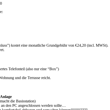
0
e:
uss”) kostet eine monatliche Grundgebühr von €24,20 (incl. MWSt).
et.
rtes Telefonteil (also nur eine “Box”)
 Wohnung und die Terrasse reicht.
Anlage
macht die Basisstation)
sie an den PC angeschlossen werden sollte…
n komfortabel abfragen und verwalten können!!!!!!!!????