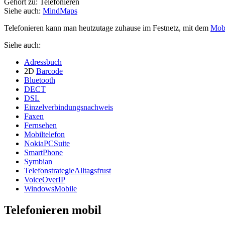
Gehört zu: Telefonieren
Siehe auch:
MindMaps
Telefonieren kann man heutzutage zuhause im Festnetz, mit dem
Mobi
Siehe auch:
Adressbuch
2D
Barcode
Bluetooth
DECT
DSL
Einzelverbindungsnachweis
Faxen
Fernsehen
Mobiltelefon
NokiaPCSuite
SmartPhone
Symbian
TelefonstrategieAlltagsfrust
VoiceOverIP
WindowsMobile
Telefonieren mobil