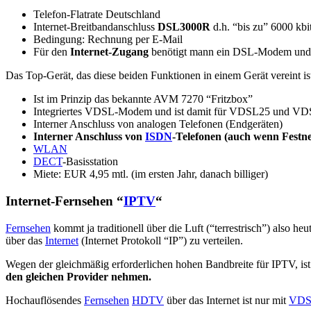
Telefon-Flatrate Deutschland
Internet-Breitbandanschluss
DSL3000R
d.h. “bis zu” 6000 kbit
Bedingung: Rechnung per E-Mail
Für den
Internet-Zugang
benötigt mann ein DSL-Modem und 
Das Top-Gerät, das diese beiden Funktionen in einem Gerät vereint is
Ist im Prinzip das bekannte AVM 7270 “Fritzbox”
Integriertes VDSL-Modem und ist damit für VDSL25 und VD
Interner Anschluss von analogen Telefonen (Endgeräten)
Interner Anschluss von
ISDN
-Telefonen (auch wenn Festne
WLAN
DECT
-Basisstation
Miete: EUR 4,95 mtl. (im ersten Jahr, danach billiger)
Internet-Fernsehen
“
IPTV
“
Fernsehen
kommt ja traditionell über die Luft (“terrestrisch”) also heut
über das
Internet
(Internet Protokoll “IP”) zu verteilen.
Wegen der gleichmäßig erforderlichen hohen Bandbreite für IPTV, ist 
den gleichen Provider nehmen.
Hochauflösendes
Fernsehen
HDTV
über das Internet ist nur mit
VDS