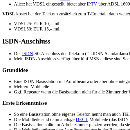
Alice: hat VDSL eingestellt, bietet aber
IPTV
über ADSL 1600
VDSL
kostet bei der Telekom zusätzlich zum T-Entertain dann weiter
VDSL25: EUR 10,– mtl.
VDSL50: EUR 15,– mtl.
ISDN-Anschluss
Der
ISDN
-S0-Anschluss der Telekom (“T-IDSN Standardanschl
Mein ISDN-Anschluss verfügt über fünf MSNs, diese sind Secr
Grundidee
Eine ISDN-Basisstation mit Anrufbeantworter aber ohne integrie
Mehrere Mobilteile
Ggf. Repeater wenn die Basisstation nicht für alle Zimmer der
Erste Erkenntnisse
So eine Basisstation ohne eigenes Telefon nennt man auch
TK-
Die Mobilteile sind dann analoge
DECT
-Mobilteile (das ISDN 
Die Basisstation sollte im Arbeitszimmer plaziert werden, da 
Die Mobilteile müssen den Anrufbeantworter in der Basisstatio