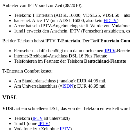
Anbieter von IPTV sind zur Zeit (08/2010):
Telekom: T-Entertain (ADSL 16000, VDSL25, VDSL50 – al
hansenet: Alice TV (nur ADSL 16000, also kein
HDTV
)
Arcor hat sein IPTV-Angebot eingestellt. Wurde von Vodafone
1und1 erweckt den Anschein, IPTV (Fernsehen) anzubieten, es 
Bei der Telekom heisst IPTV
T-Entertain
. Der Tarif
Entertain Com
Fernsehen – dafür benötigt man dann noch einen
IPTV
-Receiv
Internet-Breitband-Anschluss DSL 16 Plus Flatrate
Telefonieren im Festnetz der Telekom
Deutschland-Flatrate
T-Entertain Comfort kostet:
Am Standardanschluss (=analog): EUR 44.95 mtl.
Am Universalanschluss (=
ISDN
): EUR 48,95 mtl.
VDSL
VDSL
ist ein schnelleres DSL, das von der Telekom entwickelt wur
Telekom (
IPTV
ist unterstützt)
1und1 (ohne
IPTV
)
Vodafone (zur Zeit ohne
IPTV
)