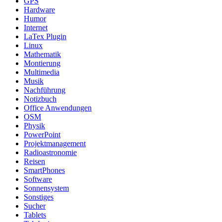
GPS
Hardware
Humor
Internet
LaTex Plugin
Linux
Mathematik
Montierung
Multimedia
Musik
Nachführung
Notizbuch
Office Anwendungen
OSM
Physik
PowerPoint
Projektmanagement
Radioastronomie
Reisen
SmartPhones
Software
Sonnensystem
Sonstiges
Sucher
Tablets