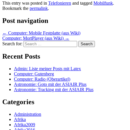
This entry was posted in
Telefonieren
and tagged
Mobilfunk
.
Bookmark the
permalink
.
Post navigation
←
Computer: Mobile Festplatte (aus Wiki)
Computer: MortPlayer (aus Wiki)
→
Search for:
Recent Posts
Admin: Liste meiner Posts mit Latex
Computer: Gutenberg
Computer: Radio (Oberartikel)
Astronomie: Goto mit der ASIAIR Plus
Astronomie: Tracking mit der ASIAIR Plus
Categories
Administration
Afrika
Afrika2009
Afrika2016