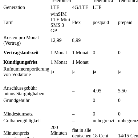
Telefonica
Telefonica
Telefonic
Generation
LTE
4G/LTE
LTE
winSIM
LTE Mini
Tarif
Flex
postpaid
prepaid
SMS 3
GB
Kosten pro Monat
12,99
8,99
(Vertrag)
Vertragslaufszeit
1 Monat
1 Monat
0
0
Kündigungsfrist
1 Monat
1 Monat
Rufnummernportierung
ja
ja
ja
ja
von Vodafone
Anschlussgebühr
–
4,95
5,50
minus Stargutghaben
Grundgebühr
–
–
0
0
Mindestumsatz
–
0
0
Guthabengültigkeit
–
unbegrenzt
unbegrenz
200
flat in alle
Minutenpreis
Minuten
deutschen
18 Cent
14/15 Cen