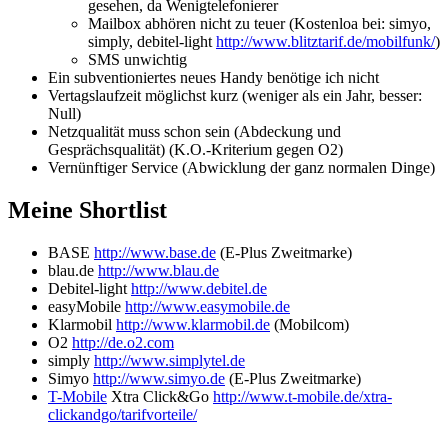
gesehen, da Wenigtelefonierer
Mailbox abhören nicht zu teuer (Kostenloa bei: simyo,
simply, debitel-light
http://www.blitztarif.de/mobilfunk/
)
SMS unwichtig
Ein subventioniertes neues Handy benötige ich nicht
Vertagslaufzeit möglichst kurz (weniger als ein Jahr, besser:
Null)
Netzqualität muss schon sein (Abdeckung und
Gesprächsqualität) (K.O.-Kriterium gegen O2)
Vernünftiger Service (Abwicklung der ganz normalen Dinge)
Meine Shortlist
BASE
http://www.base.de
(E-Plus Zweitmarke)
blau.de
http://www.blau.de
Debitel-light
http://www.debitel.de
easyMobile
http://www.easymobile.de
Klarmobil
http://www.klarmobil.de
(Mobilcom)
O2
http://de.o2.com
simply
http://www.simplytel.de
Simyo
http://www.simyo.de
(E-Plus Zweitmarke)
T-Mobile
Xtra Click&Go
http://www.t-mobile.de/xtra-
clickandgo/tarifvorteile/