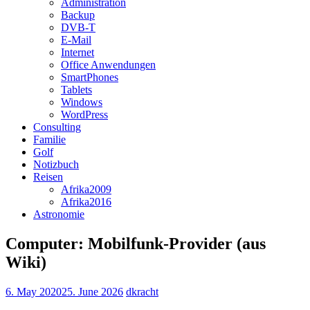
Administration
Backup
DVB-T
E-Mail
Internet
Office Anwendungen
SmartPhones
Tablets
Windows
WordPress
Consulting
Familie
Golf
Notizbuch
Reisen
Afrika2009
Afrika2016
Astronomie
Computer: Mobilfunk-Provider (aus
Wiki)
6. May 2020
25. June 2026
dkracht