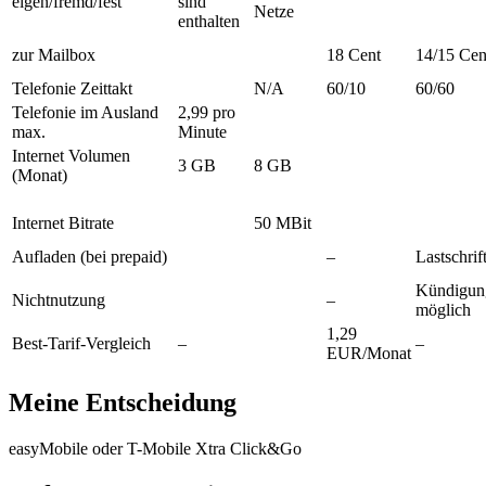
eigen/fremd/fest
sind
Netze
enthalten
zur Mailbox
18 Cent
14/15 Cen
Telefonie Zeittakt
N/A
60/10
60/60
Telefonie im Ausland
2,99 pro
max.
Minute
Internet Volumen
3 GB
8 GB
(Monat)
Internet Bitrate
50 MBit
Aufladen (bei prepaid)
–
Lastschrif
Kündigun
Nichtnutzung
–
möglich
1,29
Best-Tarif-Vergleich
–
–
EUR/Monat
Meine Entscheidung
easyMobile oder T-Mobile Xtra Click&Go