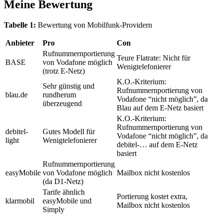
Meine Bewertung
Tabelle 1:
Bewertung von Mobilfunk-Providern
Anbieter
Pro
Con
Rufnummernportierung
Teure Flatrate: Nicht für
BASE
von Vodafone möglich
Wenigtelefonierer
(trotz E-Netz)
K.O.-Kriterium:
Sehr günstig und
Rufnummernportierung von
blau.de
rundherum
Vodafone “nicht möglich”, da
überzeugend
Blau auf dem E-Netz basiert
K.O.-Kriterium:
Rufnummernportierung von
debitel-
Gutes Modell für
Vodafone “nicht möglich”, da
light
Wenigtelefonierer
debitel-… auf dem E-Netz
basiert
Rufnummernportierung
easyMobile
von Vodafone möglich
Mailbox nicht kostenlos
(da D1-Netz)
Tarife ähnlich
Portierung kostet extra,
klarmobil
easyMobile und
Mailbox nicht kostenlos
Simply