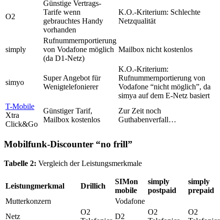
Günstige Vertrags-
Tarife wenn
K.O.-Kriterium: Schlechte
O2
gebrauchtes Handy
Netzqualität
vorhanden
Rufnummernportierung
simply
von Vodafone möglich
Mailbox nicht kostenlos
(da D1-Netz)
K.O.-Kriterium:
Super Angebot für
Rufnummernportierung von
simyo
Wenigtelefonierer
Vodafone “nicht möglich”, da
simya auf dem E-Netz basiert
T-Mobile
Günstiger Tarif,
Zur Zeit noch
Xtra
Mailbox kostenlos
Guthabenverfall…
Click&Go
Mobilfunk-Discounter “no frill”
Tabelle 2:
Vergleich der Leistungsmerkmale
SIMon
simply
simply
Leistungmerkmal
Drillich
mobile
postpaid
prepaid
Mutterkonzern
Vodafone
O2
O2
O2
Netz
D2