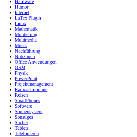
Hardware
Humor
Internet
LaTex Plugin
Linux
Mathematik
Montierung
Multimedia
Musik
Nachführung
Notizbuch
Office Anwendungen
OSM
Physik
PowerPoint
Projektmanagement
Radioastronomie
Reisen
SmartPhones
Software
Sonnensystem
Sonstiges
Sucher
Tablets
Telefonieren