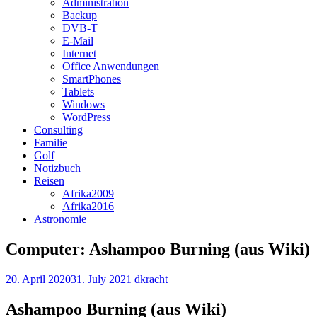
Administration
Backup
DVB-T
E-Mail
Internet
Office Anwendungen
SmartPhones
Tablets
Windows
WordPress
Consulting
Familie
Golf
Notizbuch
Reisen
Afrika2009
Afrika2016
Astronomie
Computer: Ashampoo Burning (aus Wiki)
20. April 2020
31. July 2021
dkracht
Ashampoo Burning (aus Wiki)