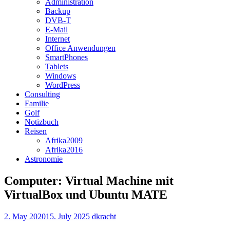
Administration
Backup
DVB-T
E-Mail
Internet
Office Anwendungen
SmartPhones
Tablets
Windows
WordPress
Consulting
Familie
Golf
Notizbuch
Reisen
Afrika2009
Afrika2016
Astronomie
Computer: Virtual Machine mit
VirtualBox und Ubuntu MATE
2. May 2020
15. July 2025
dkracht