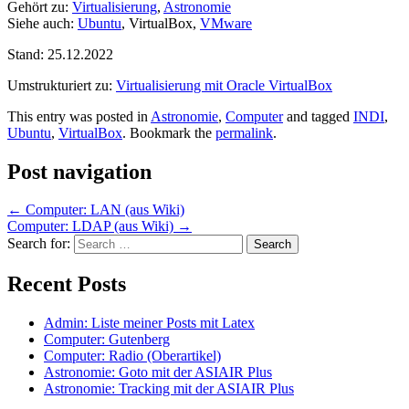
Gehört zu:
Virtualisierung
,
Astronomie
Siehe auch:
Ubuntu
, VirtualBox,
VMware
Stand: 25.12.2022
Umstrukturiert zu:
Virtualisierung mit Oracle VirtualBox
This entry was posted in
Astronomie
,
Computer
and tagged
INDI
,
Ubuntu
,
VirtualBox
. Bookmark the
permalink
.
Post navigation
←
Computer: LAN (aus Wiki)
Computer: LDAP (aus Wiki)
→
Search for:
Recent Posts
Admin: Liste meiner Posts mit Latex
Computer: Gutenberg
Computer: Radio (Oberartikel)
Astronomie: Goto mit der ASIAIR Plus
Astronomie: Tracking mit der ASIAIR Plus