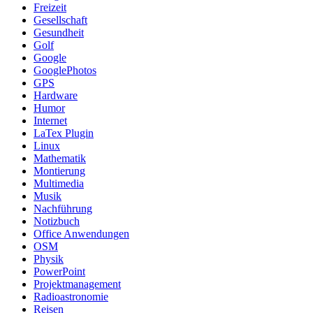
Freizeit
Gesellschaft
Gesundheit
Golf
Google
GooglePhotos
GPS
Hardware
Humor
Internet
LaTex Plugin
Linux
Mathematik
Montierung
Multimedia
Musik
Nachführung
Notizbuch
Office Anwendungen
OSM
Physik
PowerPoint
Projektmanagement
Radioastronomie
Reisen