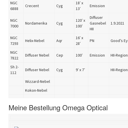
NGC
18′ x
Crecent
Cyg
Emission
6888
13′
Diffuser
NGC
120′ x
Nordamerika
Cyg
Gasnebel
1.9.2021
7000
100′
HII
NGC
16′ x
Helix-Nebel
Aqr
PN
Good’s E
7293
28′
NGC
Diffuser Nebel
Cep
100′
Emission
HII-Region
7822
Sh 2-
Diffuser Nebel
Cyg
9′ x 7′
HII-Region
112
Wizzard-Nebel
Kokon-Nebel
Meine Bestellung Omega Optical