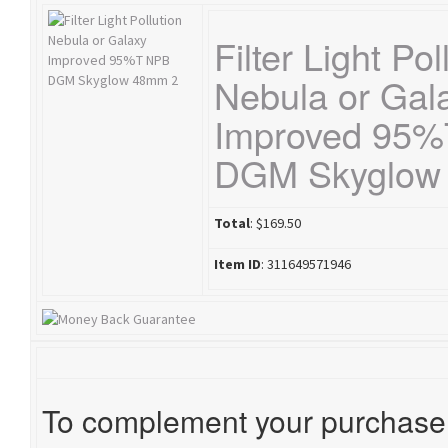
Filter Light Pol
Nebula or Gal
Improved 95
DGM Skyglow
Total
: $169.50
Item ID
: 311649571946
To complement your purchase