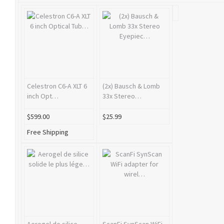
Celestron C6-A XLT 6
(2x) Bausch & Lomb
inch Opt…
33x Stereo…
$599.00
$25.99
Free Shipping