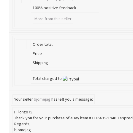
100% positive feedback
More from this seller
Order total:
Price
Shipping
Total charged to
Your seller
bjomejag
has left you a message:
Hi lonzo75,
Thank you for your purchase of eBay item #311649571946. I apprec
Regards,
bjomejag