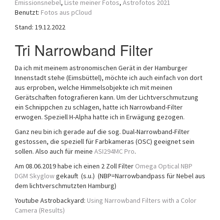
Emissionsnebel
,
Liste meiner Fotos
,
Astrofotos 2021
Benutzt:
Fotos aus pCloud
Stand: 19.12.2022
Tri Narrowband Filter
Da ich mit meinem astronomischen Gerät in der Hamburger
Innenstadt stehe (Eimsbüttel), möchte ich auch einfach von dort
aus erproben, welche Himmelsobjekte ich mit meinen
Gerätschaften fotografieren kann. Um der Lichtverschmutzung
ein Schnippchen zu schlagen, hatte ich Narrowband-Filter
erwogen. Speziell H-Alpha hatte ich in Erwägung gezogen.
Ganz neu bin ich gerade auf die sog. Dual-Narrowband-Filter
gestossen, die speziell für Farbkameras (OSC) geeignet sein
sollen. Also auch für meine
ASI294MC Pro
.
Am 08.06.2019 habe ich einen 2 Zoll Filter
Omega Optical NBP
DGM Skyglow
gekauft (s.u.) (NBP=Narrowbandpass für Nebel aus
dem lichtverschmutzten Hamburg)
Youtube Astrobackyard:
Using Narrowband Filters with a Color
Camera (Results)