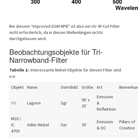
Bei diesem “Improved DGM NPB” ist also ein UV- IR-Cut-Filter
nicht erforderlich, da in diesen Wellenlängen nichts
durchgelassen wird.
Beobachtungsobjekte für Tri-
Narrowband-Filter
Tabelle 1:
Interessante Nebel-Objekte für diesen Filter sind
u.a.:
Objekt
Name
Sternbild
Größe
Art
Bemerku
Emission
90′ x
M8
Lagoon
Sgr
&
35′
Reflektion
M16 /
Emission
Pillars of
IC
Adler-Nebel
Ser
35′
& OC
Creation
4703