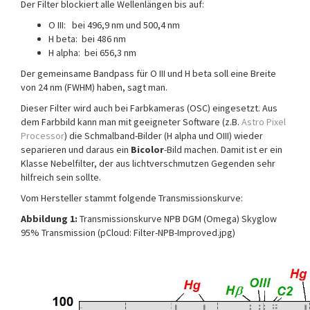
Der Filter blockiert alle Wellenlängen bis auf:
O III: bei 496,9 nm und 500,4 nm
H beta: bei 486 nm
H alpha: bei 656,3 nm
Der gemeinsame Bandpass für O III und H beta soll eine Breite
von 24 nm (FWHM) haben, sagt man.
Dieser Filter wird auch bei Farbkameras (OSC) eingesetzt. Aus
dem Farbbild kann man mit geeigneter Software (z.B.
Astro Pixel
Processor
) die Schmalband-Bilder (H alpha und OIII) wieder
separieren und daraus ein
Bicolor
-Bild machen. Damit ist er ein
Klasse Nebelfilter, der aus lichtverschmutzen Gegenden sehr
hilfreich sein sollte.
Vom Hersteller stammt folgende Transmissionskurve:
Abbildung 1:
Transmissionskurve NPB DGM (Omega) Skyglow
95% Transmission (pCloud: Filter-NPB-Improved.jpg)