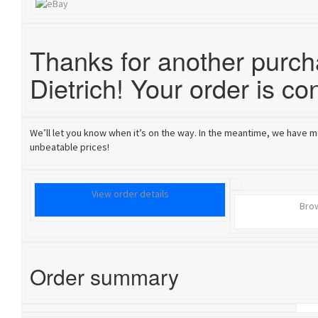
Thanks for another purc
Dietrich! Your order is co
We’ll let you know when it’s on the way. In the meantime, we have mo
unbeatable prices!
View order details
Bro
Order summary