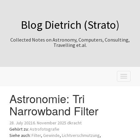
Blog Dietrich (Strato)
Collected Notes on Astronomy, Computers, Consulting,
Travelling et.al.
Toggle
navigati
Astronomie: Tri
Narrowband Filter
28. July 2021
6. November 2025
dkracht
Gehört zu:
Astrofotografie
Siehe auch:
Filter
,
Gewinde
,
Lichtverschmutzung
,