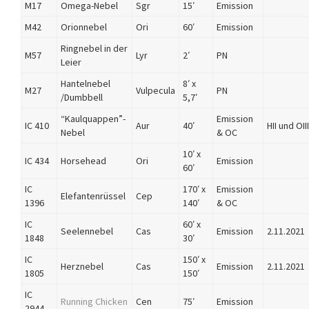
M17
Omega-Nebel
Sgr
15′
Emission
M42
Orionnebel
Ori
60′
Emission
Ringnebel in der
M57
Lyr
2′
PN
Leier
Hantelnebel
8′ x
M27
Vulpecula
PN
/Dumbbell
5,7′
“Kaulquappen”-
Emission
IC 410
Aur
40′
HII und OIII
Nebel
& OC
10′ x
IC 434
Horsehead
Ori
Emission
60′
IC
170′ x
Emission
Elefantenrüssel
Cep
1396
140′
& OC
IC
60′ x
Seelennebel
Cas
Emission
2.11.2021
1848
30′
IC
150′ x
Herznebel
Cas
Emission
2.11.2021
1805
150′
IC
Running Chicken
Cen
75′
Emission
2944