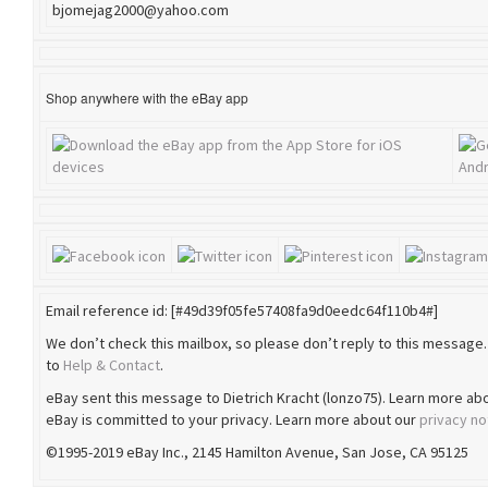
bjomejag2000@yahoo.com
Shop anywhere with the eBay app
Email reference id: [#49d39f05fe57408fa9d0eedc64f110b4#]
We don’t check this mailbox, so please don’t reply to this message.
to
Help & Contact
.
eBay sent this message to Dietrich Kracht (lonzo75). Learn more ab
eBay is committed to your privacy. Learn more about our
privacy no
©1995-2019 eBay Inc., 2145 Hamilton Avenue, San Jose, CA 95125