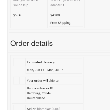
Aerogel de silice
ScanFi SynScan WiFi
solide le p…
adapter f…
$5.66
$49.00
Free Shipping
Order details
Estimated delivery:
Mon, Jun 17 – Mon, Jul 15
Your order will ship to:
Bundesstrasse 82
Hamburg, 20144
Deutschland
Seller:
bjomejag (5300)