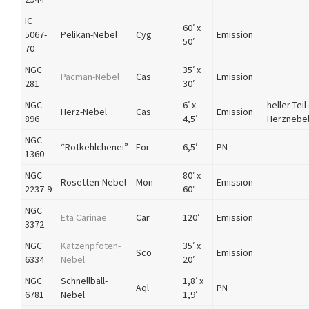
IC
60′ x
5067-
Pelikan-Nebel
Cyg
Emission
50′
70
NGC
35′ x
Pacman-Nebel
Cas
Emission
281
30′
NGC
6′ x
heller Teil
Herz-Nebel
Cas
Emission
896
4,5′
Herznebe
NGC
“Rotkehlchenei”
For
6,5′
PN
1360
NGC
80′ x
Rosetten-Nebel
Mon
Emission
2237-9
60′
NGC
Eta Carinae
Car
120′
Emission
3372
NGC
Katzenpfoten-
35′ x
Sco
Emission
6334
Nebel
20′
NGC
Schnellball-
1,8′ x
Aql
PN
6781
Nebel
1,9′