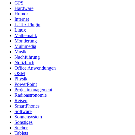
GPS
Hardware
Humor
Internet
LaTex Plugin
Linux
Mathematik
Montierung
Multimedia
Musik
Nachführung
Notizbuch
Office Anwendungen
OSM
Physik
PowerPoint
Projektmanagement
Radioastronomie
Reisen
SmartPhones
Software
Sonnensystem
Sonstiges
Sucher
Tablets