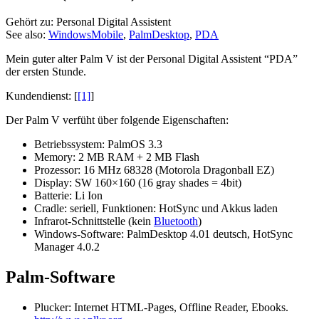
Gehört zu: Personal Digital Assistent
See also:
WindowsMobile
,
PalmDesktop
,
PDA
Mein guter alter Palm V ist der Personal Digital Assistent “PDA”
der ersten Stunde.
Kundendienst: [
[1]
]
Der Palm V verfüht über folgende Eigenschaften:
Betriebssystem: PalmOS 3.3
Memory: 2 MB RAM + 2 MB Flash
Prozessor: 16 MHz 68328 (Motorola Dragonball EZ)
Display: SW 160×160 (16 gray shades = 4bit)
Batterie: Li Ion
Cradle: seriell, Funktionen: HotSync und Akkus laden
Infrarot-Schnittstelle (kein
Bluetooth
)
Windows-Software: PalmDesktop 4.01 deutsch, HotSync
Manager 4.0.2
Palm-Software
Plucker: Internet HTML-Pages, Offline Reader, Ebooks.