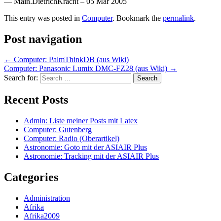
— Main.DietrichKracht – 05 Mar 2005
This entry was posted in
Computer
. Bookmark the
permalink
.
Post navigation
←
Computer: PalmThinkDB (aus Wiki)
Computer: Panasonic Lumix DMC-FZ28 (aus Wiki)
→
Search for:
Recent Posts
Admin: Liste meiner Posts mit Latex
Computer: Gutenberg
Computer: Radio (Oberartikel)
Astronomie: Goto mit der ASIAIR Plus
Astronomie: Tracking mit der ASIAIR Plus
Categories
Administration
Afrika
Afrika2009