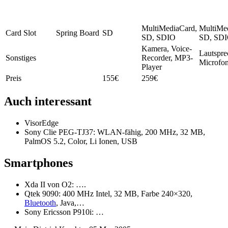
MultiMediaCard,
MultiMe
Card Slot
Spring Board
SD
SD, SDIO
SD, SD
Kamera, Voice-
Lautspre
Sonstiges
Recorder, MP3-
Microfo
Player
Preis
155€
259€
Auch interessant
VisorEdge
Sony Clie PEG-TJ37: WLAN-fähig, 200 MHz, 32 MB,
PalmOS 5.2, Color, Li Ionen, USB
Smartphones
Xda II von O2: ….
Qtek 9090: 400 MHz Intel, 32 MB, Farbe 240×320,
Bluetooth
, Java,…
Sony Ericsson P910i: …