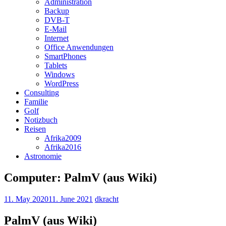
Administration
Backup
DVB-T
E-Mail
Internet
Office Anwendungen
SmartPhones
Tablets
Windows
WordPress
Consulting
Familie
Golf
Notizbuch
Reisen
Afrika2009
Afrika2016
Astronomie
Computer: PalmV (aus Wiki)
11. May 2020
11. June 2021
dkracht
PalmV (aus Wiki)