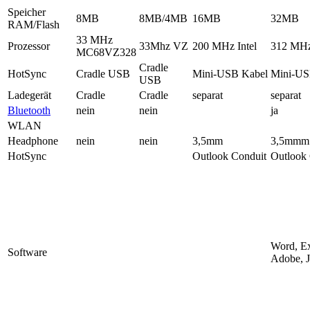
Speicher
8MB
8MB/4MB
16MB
32MB
RAM/Flash
33 MHz
Prozessor
33Mhz VZ
200 MHz Intel
312 MHz
MC68VZ328
Cradle
HotSync
Cradle USB
Mini-USB Kabel
Mini-US
USB
Ladegerät
Cradle
Cradle
separat
separat
Bluetooth
nein
nein
ja
WLAN
Headphone
nein
nein
3,5mm
3,5mmm
HotSync
Outlook Conduit
Outlook
Word, Ex
Software
Adobe,