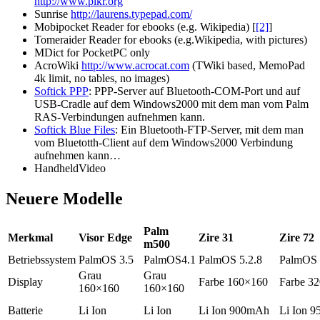
http://www.plkr.org
Sunrise
http://laurens.typepad.com/
Mobipocket Reader for ebooks (e.g. Wikipedia) [
[2]
]
Tomeraider Reader for ebooks (e.g.Wikipedia, with pictures)
MDict for PocketPC only
AcroWiki
http://www.acrocat.com
(TWiki based, MemoPad
4k limit, no tables, no images)
Softick PPP
: PPP-Server auf Bluetooth-COM-Port und auf
USB-Cradle auf dem Windows2000 mit dem man vom Palm
RAS-Verbindungen aufnehmen kann.
Softick Blue Files
: Ein Bluetooth-FTP-Server, mit dem man
vom Bluetotth-Client auf dem Windows2000 Verbindung
aufnehmen kann…
HandheldVideo
Neuere Modelle
Palm
Merkmal
Visor Edge
Zire 31
Zire 72
m500
Betriebssystem
PalmOS 3.5
PalmOS4.1
PalmOS 5.2.8
PalmOS 
Grau
Grau
Display
Farbe 160×160
Farbe 3
160×160
160×160
Batterie
Li Ion
Li Ion
Li Ion 900mAh
Li Ion 