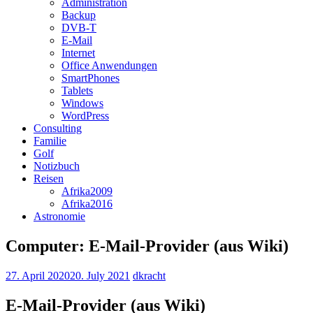
Administration
Backup
DVB-T
E-Mail
Internet
Office Anwendungen
SmartPhones
Tablets
Windows
WordPress
Consulting
Familie
Golf
Notizbuch
Reisen
Afrika2009
Afrika2016
Astronomie
Computer: E-Mail-Provider (aus Wiki)
27. April 2020
20. July 2021
dkracht
E-Mail-Provider (aus Wiki)