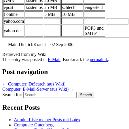
GMX
kostenlos
20 MB
epost
kostenlos
25 MB
schlecht
eingestellt
t-online
5 MB
10 MB
yahoo.com
POP3 und
yahoo.de
SMTP
— Main.DietrichKracht – 02 Sep 2006
Retrieved from my Wiki
This entry was posted in
E-Mail
. Bookmark the
permalink
.
Post navigation
←
Computer: DtSearch (aus Wiki)
Computer: E-Mail-Server (aus Wiki)
→
Search for:
Recent Posts
Admin: Liste meiner Posts mit Latex
Computer: Gutenberg