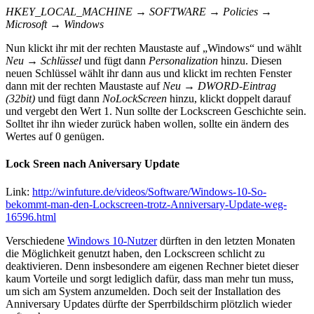
HKEY_LOCAL_MACHINE → SOFTWARE → Policies →
Microsoft → Windows
Nun klickt ihr mit der rechten Maustaste auf „Windows“ und wählt
Neu → Schlüssel
und fügt dann
Personalization
hinzu. Diesen
neuen Schlüssel wählt ihr dann aus und klickt im rechten Fenster
dann mit der rechten Maustaste auf
Neu → DWORD-Eintrag
(32bit)
und fügt dann
NoLockScreen
hinzu, klickt doppelt darauf
und vergebt den Wert 1. Nun sollte der Lockscreen Geschichte sein.
Solltet ihr ihn wieder zurück haben wollen, sollte ein ändern des
Wertes auf 0 genügen.
Lock Sreen nach Aniversary Update
Link:
http://winfuture.de/videos/Software/Windows-10-So-
bekommt-man-den-Lockscreen-trotz-Anniversary-Update-weg-
16596.html
Verschiedene
Windows 10-Nutzer
dürften in den letzten Monaten
die Möglichkeit genutzt haben, den Lockscreen schlicht zu
deaktivieren. Denn insbesondere am eigenen Rechner bietet dieser
kaum Vorteile und sorgt lediglich dafür, dass man mehr tun muss,
um sich am
System
anzumelden. Doch seit der Installation des
Anniversary Updates dürfte der Sperrbildschirm plötzlich wieder