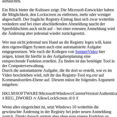
auftauchen.
Ein Blick hinter die Kulissen zeigt: Die Microsoft-Entwickler haben
die
Möglichkeit
, den Lockscreen zu entfernen, mehr oder weniger
abgeschafft. Der fragliche Registry-Eintrag lässt sich zwar weiterhin
verändern und bei einer abschließenden Abmeldung taucht der
Sperrbildschirm auch nicht auf – bei einer erneuten Anmeldung wird
die Änderung aber jedesmal wieder zurückgesetzt.
Wer nun nicht jedesmal neu Hand an die Registry legen will, kann
dem eigenwilligen
System
auch eine automatisierte Aufgabe
entgegensetzen. Wie euch die Kollegen von
SemperVideo
hier
zeigen, könnt ihr hierfür in der Aufgabenplanung eine
entsprechende Funktion erstellen. Zu finden ist das benötigte Tool in
der Computerverwaltung.
Durch die automatisierte Aufgabe, die ihr dort so erstellt, wie es im
Video beschrieben wird, ruft ihr das Registry-Tool
reg.exe
auf
Kommandozeilen-Ebene auf. Diesem müsst ihr folgendes Argument
mitgeben:
HKLM\SOFTWARE\Microsoft\Windows\CurrentVersion\Authenticat
/t REG_DWORD /v AllowLockScreen /d 0 /f
Wenn alles eingerichtet ist, setzt Windows 10 weiterhin die
gewünschte Änderung in der Registry bei jeder neuen Anmeldung
zurück. Direkt danach springt aber eben eure eigene Funktion an,