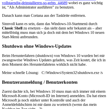
vollstaendig-deinstallieren-so-gehts_44689
wobei es ganz wichtig
ist, “Als Administrator ausführen” zu benutzen.
Danach kann man Cortana aus der Taskleite entfernen.
Sinnvoll kann es sein, dann das Windows-10-Startmenü durch
Classic Shell
zu ersetzen – das sieht dann sehr bekannt ais – aber
mittelfristig muss man sich ja doch mit dem bei Windows 10 neuen
Start-Menü anfreunden.
Shutdown ohne Windows-Updates
Beim Herunterfahren (shutdown) von Windows 10 wurden bei mir
zwangsweise Windows Updates geladen, was Zeit kostet, die ich in
dem Moment des Herunterfahrtens wirklich nicht habe.
Meine schnelle Lösung: C:\Windows\System32\shutdown.exe /s
Benutzeranmeldung / Benutzerkonten
Zuerst dachte ich, bei Windows 10 muss man sich immer mit einem
Microsoft-Konto (Microsoft-ID im Internet) anmelden. Da hat einen
Microsoft ja noch stärker unter Kontrolle und auch der
Anmeldebildschirm ist mir dann zu wortreich (wenn das mein
Nachbar im Zug sieht…?).