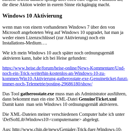
die diese Aktion wieder in eurem Sinne rückgängig macht.
Windows 10 Aktivierung
wenn man von einem vorhandenen Windows 7 über den von
Microsoft angeboteten Weg auf Windows 10 upgradet, hat man ja
weder einen Lizenzschlüssel (zur Aktivierung) noch ein
Installations-Medium….
Wie ich mein Windows 10 auch später noch ordnungsgemäß
aktivieren kann, habe ich bei Heise gefunden:
https://www.heise.de/forum/heise-online/News-Kommentare/Und-
noch-ein-Trick-weiterhin-kostenlos-an-Windows-10-zu-
kommen/Win10-Aktivierung-gatherosstate-exe-Genuineticket-funzt-
immer-noch-Telemetrie/posting-29686180/show/
Das Tool
gatherosstate.exe
muss man als Administrator ausführen,
dann bekommt man ein eine XML-Datei
GenuineTicket.xml
Damit kann man sein Windows 10 ordnungsgemäß aktivieren.
Die XML-Dateien meiner verschiedenen Computer habe ich unter
\DefSoftLib\Windows10\<computername> abgelegt.
Aus: http://www.chip.de/news/Genialer-Trick-fuer-Windows-10-