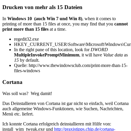
Drucken von mehr als 15 Dateien
In
Windows 10 (auch Win 7 und Win 8)
, when it comes to
printing of more than 15 files at once, you may find that you
cannot
print more than 15 files
at a time.
regedit32.exe
HKEY_CURRENT_USER\Software\Microsoft\Windows\Curren
In the right pane of this location, look for
DWORD
MultipleInvokePromptMinimum
, it will have
Value data
as
15
by default.
Quelle: http://www.thewindowsclub.com/print-more-than-15-
files-windows
Cortana
Was soll was? Weg damit!
Das Deinstallieren von Cortana ist gar nicht so einfach, weil Cortana
auch allgemeine Windows-Funktionen, wie Suchen, Nachrichten,
Menü etc. liefert.
Ich konnte Cortana erfolgreich deinstallieren mit Hilfe von:
install_wim_tweak.exe und
http://praxistipps.chip.de/cortana-