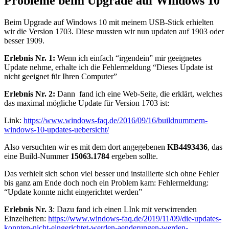
Probleme beim Upgrade auf Windows 10
Beim Upgrade auf Windows 10 mit meinem USB-Stick erhielten
wir die Version 1703. Diese mussten wir nun updaten auf 1903 oder
besser 1909.
Erlebnis Nr. 1:
Wenn ich einfach “irgendein” mir geeignetes
Update nehme, erhalte ich die Fehlermeldung “Dieses Update ist
nicht geeignet für Ihren Computer”
Erlebnis Nr. 2:
Dann fand ich eine Web-Seite, die erklärt, welches
das maximal mögliche Update für Version 1703 ist:
Link:
https://www.windows-faq.de/2016/09/16/buildnummern-
windows-10-updates-uebersicht/
Also versuchten wir es mit dem dort angegebenen
KB4493436
, das
eine Build-Nummer
15063.1784
ergeben sollte.
Das verhielt sich schon viel besser und installierte sich ohne Fehler
bis ganz am Ende doch noch ein Problem kam: Fehlermeldung:
“Update konnte nicht eingerichtet werden”
Erlebnis Nr. 3
: Dazu fand ich einen LInk mit verwirrenden
Einzelheiten:
https://www.windows-faq.de/2019/11/09/die-updates-
konnten-nicht-eingerichtet-werden-aenderungen-werden-