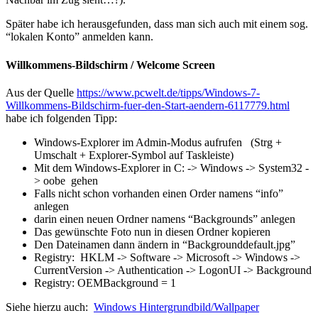
Später habe ich herausgefunden, dass man sich auch mit einem sog.
“lokalen Konto” anmelden kann.
Willkommens-Bildschirm / Welcome Screen
Aus der Quelle
https://www.pcwelt.de/tipps/Windows-7-
Willkommens-Bildschirm-fuer-den-Start-aendern-6117779.html
habe ich folgenden Tipp:
Windows-Explorer im Admin-Modus aufrufen (Strg +
Umschalt + Explorer-Symbol auf Taskleiste)
Mit dem Windows-Explorer in C: -> Windows -> System32 -
> oobe gehen
Falls nicht schon vorhanden einen Order namens “info”
anlegen
darin einen neuen Ordner namens “Backgrounds” anlegen
Das gewünschte Foto nun in diesen Ordner kopieren
Den Dateinamen dann ändern in “Backgrounddefault.jpg”
Registry: HKLM -> Software -> Microsoft -> Windows ->
CurrentVersion -> Authentication -> LogonUI -> Background
Registry: OEMBackground = 1
Siehe hierzu auch:
Windows Hintergrundbild/Wallpaper