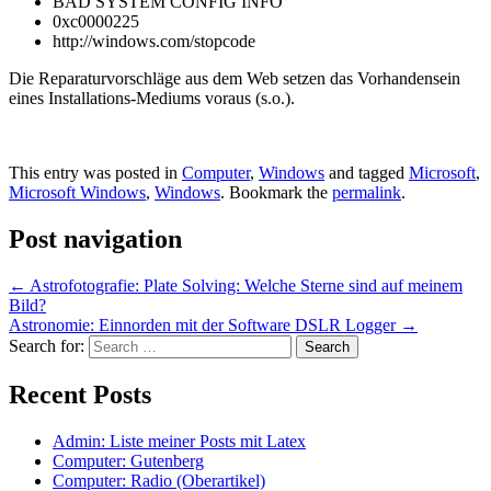
BAD SYSTEM CONFIG INFO
0xc0000225
http://windows.com/stopcode
Die Reparaturvorschläge aus dem Web setzen das Vorhandensein
eines Installations-Mediums voraus (s.o.).
This entry was posted in
Computer
,
Windows
and tagged
Microsoft
,
Microsoft Windows
,
Windows
. Bookmark the
permalink
.
Post navigation
←
Astrofotografie: Plate Solving: Welche Sterne sind auf meinem
Bild?
Astronomie: Einnorden mit der Software DSLR Logger
→
Search for:
Recent Posts
Admin: Liste meiner Posts mit Latex
Computer: Gutenberg
Computer: Radio (Oberartikel)