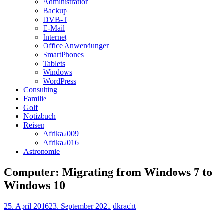
Administration
Backup
DVB-T
E-Mail
Internet
Office Anwendungen
SmartPhones
Tablets
Windows
WordPress
Consulting
Familie
Golf
Notizbuch
Reisen
Afrika2009
Afrika2016
Astronomie
Computer: Migrating from Windows 7 to
Windows 10
25. April 2016
23. September 2021
dkracht