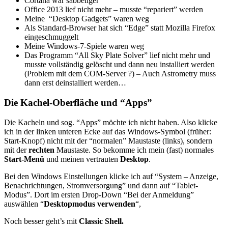
Cortana war sabbeliger
Office 2013 lief nicht mehr – musste “repariert” werden
Meine “Desktop Gadgets” waren weg
Als Standard-Browser hat sich “Edge” statt Mozilla Firefox
eingeschmuggelt
Meine Windows-7-Spiele waren weg
Das Programm “All Sky Plate Solver” lief nicht mehr und
musste vollständig gelöscht und dann neu installiert werden
(Problem mit dem COM-Server ?) – Auch Astrometry muss
dann erst deinstalliert werden…
Die Kachel-Oberfläche und “Apps”
Die Kacheln und sog. “Apps” möchte ich nicht haben. Also klicke
ich in der linken unteren Ecke auf das Windows-Symbol (früher:
Start-Knopf) nicht mit der “normalen” Maustaste (links), sondern
mit der
rechten
Maustaste. So bekomme ich mein (fast) normales
Start-Menü
und meinen vertrauten
Desktop
.
Bei den Windows Einstellungen klicke ich auf “System – Anzeige,
Benachrichtungen, Stromversorgung” und dann auf “Tablet-
Modus”. Dort im ersten Drop-Down “Bei der Anmeldung”
auswählen “
Desktopmodus verwenden
“,
Noch besser geht’s mit
Classic Shell.