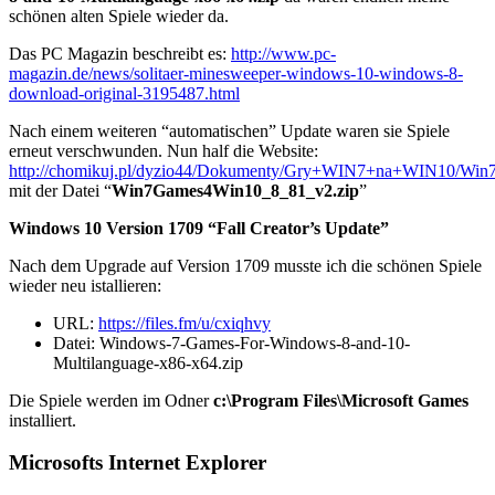
schönen alten Spiele wieder da.
Das PC Magazin beschreibt es:
http://www.pc-
magazin.de/news/solitaer-minesweeper-windows-10-windows-8-
download-original-3195487.html
Nach einem weiteren “automatischen” Update waren sie Spiele
erneut verschwunden. Nun half die Website:
http://chomikuj.pl/dyzio44/Dokumenty/Gry+WIN7+na+WIN10/Win
mit der Datei “
Win7Games4Win10_8_81_v2.zip
”
Windows 10 Version 1709 “Fall Creator’s Update”
Nach dem Upgrade auf Version 1709 musste ich die schönen Spiele
wieder neu istallieren:
URL:
https://files.fm/u/cxiqhvy
Datei: Windows-7-Games-For-Windows-8-and-10-
Multilanguage-x86-x64.zip
Die Spiele werden im Odner
c:\Program Files\Microsoft Games
installiert.
Microsofts Internet Explorer