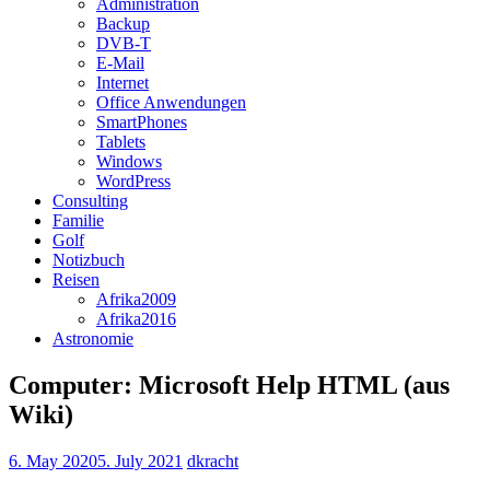
Administration
Backup
DVB-T
E-Mail
Internet
Office Anwendungen
SmartPhones
Tablets
Windows
WordPress
Consulting
Familie
Golf
Notizbuch
Reisen
Afrika2009
Afrika2016
Astronomie
Computer: Microsoft Help HTML (aus
Wiki)
6. May 2020
5. July 2021
dkracht