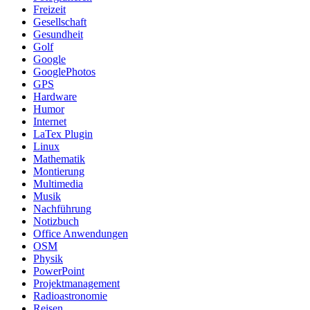
Freizeit
Gesellschaft
Gesundheit
Golf
Google
GooglePhotos
GPS
Hardware
Humor
Internet
LaTex Plugin
Linux
Mathematik
Montierung
Multimedia
Musik
Nachführung
Notizbuch
Office Anwendungen
OSM
Physik
PowerPoint
Projektmanagement
Radioastronomie
Reisen