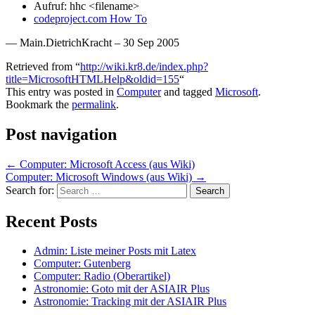
Aufruf: hhc <filename>
codeproject.com How To
— Main.DietrichKracht – 30 Sep 2005
Retrieved from “
http://wiki.kr8.de/index.php?
title=MicrosoftHTMLHelp&oldid=155
“
This entry was posted in
Computer
and tagged
Microsoft
.
Bookmark the
permalink
.
Post navigation
←
Computer: Microsoft Access (aus Wiki)
Computer: Microsoft Windows (aus Wiki)
→
Search for:
Recent Posts
Admin: Liste meiner Posts mit Latex
Computer: Gutenberg
Computer: Radio (Oberartikel)
Astronomie: Goto mit der ASIAIR Plus
Astronomie: Tracking mit der ASIAIR Plus