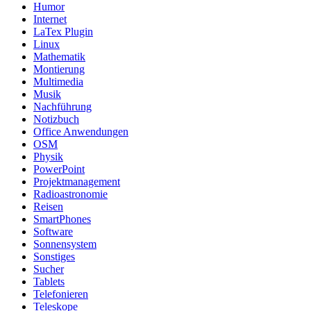
Humor
Internet
LaTex Plugin
Linux
Mathematik
Montierung
Multimedia
Musik
Nachführung
Notizbuch
Office Anwendungen
OSM
Physik
PowerPoint
Projektmanagement
Radioastronomie
Reisen
SmartPhones
Software
Sonnensystem
Sonstiges
Sucher
Tablets
Telefonieren
Teleskope