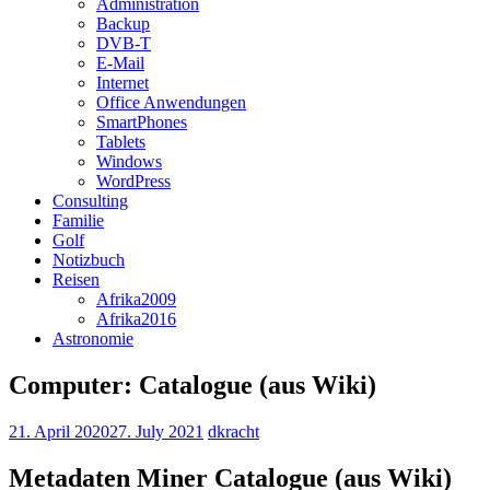
Administration
Backup
DVB-T
E-Mail
Internet
Office Anwendungen
SmartPhones
Tablets
Windows
WordPress
Consulting
Familie
Golf
Notizbuch
Reisen
Afrika2009
Afrika2016
Astronomie
Computer: Catalogue (aus Wiki)
21. April 2020
27. July 2021
dkracht
Metadaten Miner Catalogue (aus Wiki)