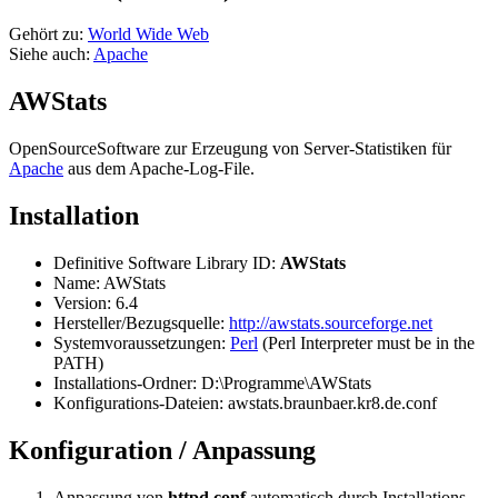
Gehört zu:
World Wide Web
Siehe auch:
Apache
AWStats
OpenSourceSoftware zur Erzeugung von Server-Statistiken für
Apache
aus dem Apache-Log-File.
Installation
Definitive Software Library ID:
AWStats
Name: AWStats
Version: 6.4
Hersteller/Bezugsquelle:
http://awstats.sourceforge.net
Systemvoraussetzungen:
Perl
(Perl Interpreter must be in the
PATH)
Installations-Ordner: D:\Programme\AWStats
Konfigurations-Dateien: awstats.braunbaer.kr8.de.conf
Konfiguration / Anpassung
Anpassung von
httpd.conf
automatisch durch Installations-