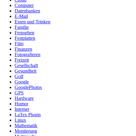
Computer
Datenbanken
E-Mail
Essen und Trinken
Familie
Fernsehen
Festplatten
Film
Finanzen
Fotografieren
Freizeit
Gesellschaft
Gesundheit
Golf
Google
GooglePhotos
GPS
Hardware
Humor
Internet
LaTex Plugin
Linux
Mathematik
Montierung