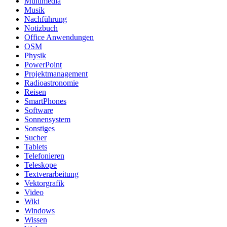
Multimedia
Musik
Nachführung
Notizbuch
Office Anwendungen
OSM
Physik
PowerPoint
Projektmanagement
Radioastronomie
Reisen
SmartPhones
Software
Sonnensystem
Sonstiges
Sucher
Tablets
Telefonieren
Teleskope
Textverarbeitung
Vektorgrafik
Video
Wiki
Windows
Wissen