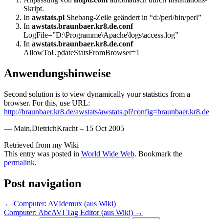
Skript.
In
awstats.pl
Shebang-Zeile geändert in “d:/perl/bin/perl”
In
awstats.braunbaer.kr8.de.conf
LogFile=”D:\Programme\Apache\logs\access.log”
In
awstats.braunbaer.kr8.de.conf
AllowToUpdateStatsFromBrowser=1
Anwendungshinweise
Second solution is to view dynamically your statistics from a
browser. For this, use URL:
http://braunbaer.kr8.de/awstats/awstats.pl?config=braunbaer.kr8.de
— Main.DietrichKracht – 15 Oct 2005
Retrieved from my Wiki
This entry was posted in
World Wide Web
. Bookmark the
permalink
.
Post navigation
←
Computer: AVIdemux (aus Wiki)
Computer: AbcAVI Tag Editor (aus Wiki)
→