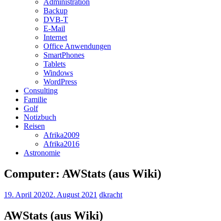
Administration
Backup
DVB-T
E-Mail
Internet
Office Anwendungen
SmartPhones
Tablets
Windows
WordPress
Consulting
Familie
Golf
Notizbuch
Reisen
Afrika2009
Afrika2016
Astronomie
Computer: AWStats (aus Wiki)
19. April 2020
2. August 2021
dkracht
AWStats (aus Wiki)