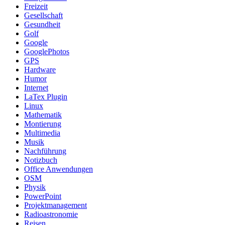
Freizeit
Gesellschaft
Gesundheit
Golf
Google
GooglePhotos
GPS
Hardware
Humor
Internet
LaTex Plugin
Linux
Mathematik
Montierung
Multimedia
Musik
Nachführung
Notizbuch
Office Anwendungen
OSM
Physik
PowerPoint
Projektmanagement
Radioastronomie
Reisen