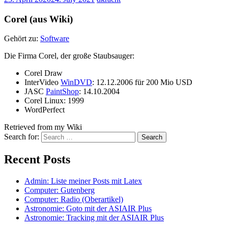
Corel (aus Wiki)
Gehört zu:
Software
Die Firma Corel, der große Staubsauger:
Corel Draw
InterVideo
WinDVD
: 12.12.2006 für 200 Mio USD
JASC
PaintShop
: 14.10.2004
Corel Linux: 1999
WordPerfect
Retrieved from my Wiki
Search for:
Recent Posts
Admin: Liste meiner Posts mit Latex
Computer: Gutenberg
Computer: Radio (Oberartikel)
Astronomie: Goto mit der ASIAIR Plus
Astronomie: Tracking mit der ASIAIR Plus