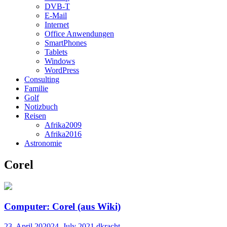
DVB-T
E-Mail
Internet
Office Anwendungen
SmartPhones
Tablets
Windows
WordPress
Consulting
Familie
Golf
Notizbuch
Reisen
Afrika2009
Afrika2016
Astronomie
Corel
Computer: Corel (aus Wiki)
23. April 2020
24. July 2021
dkracht