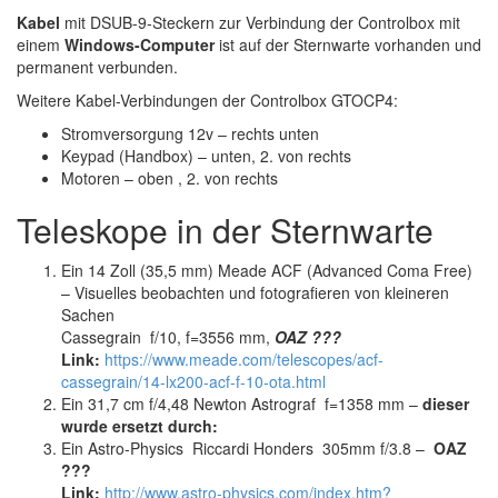
Kabel
mit DSUB-9-Steckern zur Verbindung der Controlbox mit
einem
Windows-Computer
ist auf der Sternwarte vorhanden und
permanent verbunden.
Weitere Kabel-Verbindungen der Controlbox GTOCP4:
Stromversorgung 12v – rechts unten
Keypad (Handbox) – unten, 2. von rechts
Motoren – oben , 2. von rechts
Teleskope in der Sternwarte
Ein 14 Zoll (35,5 mm) Meade ACF (Advanced Coma Free)
– Visuelles beobachten und fotografieren von kleineren
Sachen
Cassegrain f/10, f=3556 mm,
OAZ ???
Link:
https://www.meade.com/telescopes/acf-
cassegrain/14-lx200-acf-f-10-ota.html
Ein 31,7 cm f/4,48 Newton Astrograf f=1358 mm –
dieser
wurde ersetzt durch:
Ein Astro-Physics Riccardi Honders 305mm f/3.8 –
OAZ
???
Link:
http://www.astro-physics.com/index.htm?