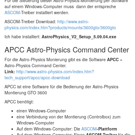
Für die Steuerung dieser Astro-Physics-Montierung per Software
auf einem Windows-Computer muss dann der entspreche
ASCOM
-Treiber installiert werden.
ASCOM-Treiber Download:
http://www.astro-
physics.com/index.htm?products/mounts/3600gto/3600gto
Ich habe installiert:
AstroPhysics_V2_Setup_5.09.04.exe
APCC Astro-Physics Command Center
Für die Astro-Physics Monierung gibt es die Software
APCC
=
Astro-Physics Command Center.
Link:
http://www.astro-physics.com/index.htm?
tech_support/apcc/apcc-download
APCC ist eine Software für die Bedienung der Astro-Physics
Montierung GTO 3600
APCC benötigt:
einen Windows-Computer
eine Verbindung von der Montierung (Controlbox) zum
Windows-Computer
Auf dem Windows-Computer: Die
ASCOM
-Plattform
Auf dem Windows-Computer: Einen
ASCOM-Treiber
für die