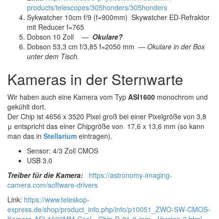
products/telescopes/305honders/305honders
Sykwatcher 10cm f/9 (f=900mm) Skywatcher ED-Refraktor
mit Reducer f=765
Dobson 10 Zoll —
Okulare?
Dobson 53,3 cm f/3,85 f=2050 mm —
Okulare in der Box
unter dem Tisch.
Kameras in der Sternwarte
Wir haben auch eine Kamera vom Typ
ASI1600
monochrom und
gekühlt dort.
Der Chip ist 4656 x 3520 Pixel groß bei einer Pixelgröße von 3,8
μ entspricht das einer Chipgröße von 17,6 x 13,6 mm (so kann
man das in
Stellarium
eintragen).
Sensor: 4/3 Zoll CMOS
USB 3.0
Treiber für die Kamera:
https://astronomy-imaging-
camera.com/software-drivers
Link:
https://www.teleskop-
express.de/shop/product_info.php/info/p10051_ZWO-SW-CMOS-